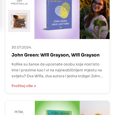
30.07.2024.
John Green: Will Grayson, Will Grayson
Kolike su šanse da upoznate osobu koja nosi isto
ime i prezime kao i vi na najneobičnijem mjestu na
svijetu? Dva Willa, dva autora i jedna knjiga! John
Green i David Levithan napisali su priču svatko za
Pročitaj više
jednoga Willa i to spojili u jednu knjigu. Trebalo mi
je par poglavlja da shvatim kako je perspektiva […]