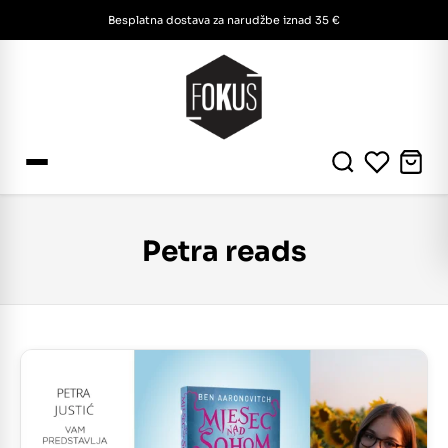
Besplatna dostava za narudžbe iznad 35 €
Petra reads