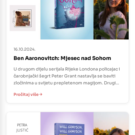
16.10.2024.
Ben Aaronovitch: Mjesec nad Sohom
U drugom dijelu serijala Rijeke Londona policajac i
čarobnjački šegrt Peter Grant nastavlja se baviti
zločinima u svijetu prepletenom magijom. Drugi
dio je nastavio tamo gdje je prvi stao- i dalje
Pročitaj više
pratimo njega zajedno s poznatim likovima Lesley i
Nightingaleom. Istražujući smrt glazbenika Cyrusa
upoznaje bend, ljubitelje jazza kasnije znane kao-
Dragovoljci. Već na početku […]