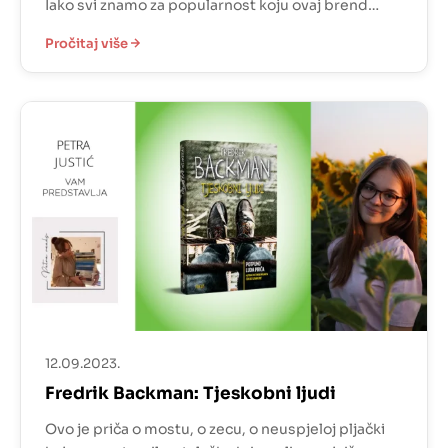
Iako svi znamo za popularnost koju ovaj brend
nosi, knjiga otkriva mnoge detalje za koje nisam
Pročitaj više
znala. Velike obiteljske drame i razdori, borba i
želja za vlašću temelj su cijele radnje.
„Senzacionalna priča o ubojstvu, ludilu, glamuru
[…]
12.09.2023.
Fredrik Backman: Tjeskobni ljudi
Ovo je priča o mostu, o zecu, o neuspjeloj pljački