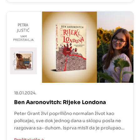
Lisa Kudrow u njemu čitatelju daje dijelić spoznaje
kakav je bio njihov prijatelj ‘Matty’. Jedna rečenica
mi se […]
18.01.2024.
Ben Aaronovitch: Rijeke Londona
Peter Grant živi poprilično normalan život kao
policajac, sve dok jednog dana u sklopu posla ne
razgovara sa- duhom. Isprva misli da je prolupao
no nedugo nakon toga saznaje kako nije do njega.
Pročitaj više