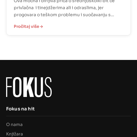
Ova moćna i dirljiva priča o srednjoškolki bit će
privlačna i tinejdžerima ali i odraslima, jer
progovara o teškom problemu i suočavanju s
vlastitim emocijama. Čitatelju kroz stranice
Pročitaj više
pokazuje koliko je važno progovarati o mentalnom
zdravlju te kakav utjecaj na čovjeka može imati
priroda. „…jer ponekad, i mimo naše volje, i unatoč
svemu – idemo […]
Fokus na hit
O nama
Knjižara