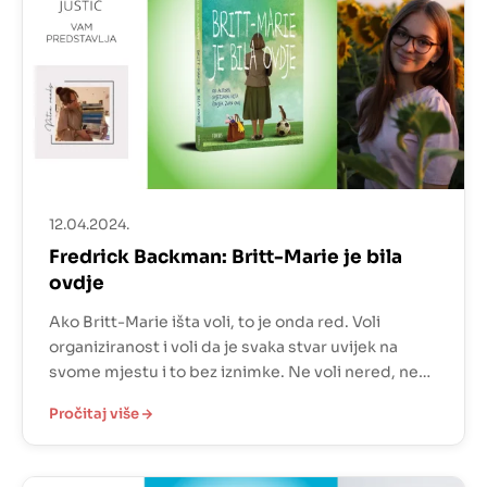
12.04.2024.
Fredrick Backman: Britt-Marie je bila
ovdje
Ako Britt-Marie išta voli, to je onda red. Voli
organiziranost i voli da je svaka stvar uvijek na
svome mjestu i to bez iznimke. Ne voli nered, ne
voli kada je nešto prljavo. Ne voli kada su ljudi
Pročitaj više
nepristojni i zbog toga njen muž kaže kako joj
socijalna inteligencija nije jača strana. Kada njihovi
bračni […]