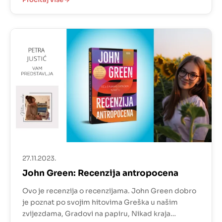
Naime, ispod kišnog Londona postoji cijeli svijet
čarobnjaka i magije. Peter mora vrlo brzo pohvatati
sve radnje u tom svijetu i naučiti […]
27.11.2023.
John Green: Recenzija antropocena
Ovo je recenzija o recenzijama. John Green dobro
je poznat po svojim hitovima Greška u našim
zvijezdama, Gradovi na papiru, Nikad kraja