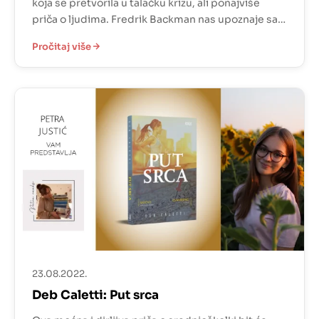
koja se pretvorila u talačku krizu, ali ponajviše
priča o ljudima. Fredrik Backman nas upoznaje sa
skupinom ljudi koja je došla na razgledavanje
Pročitaj više
stana. U taj stan, nakon neuspjele pljačke banke
upada pljačkaš te započinje talačka kriza. Zgradu
okružuje policija a mi upoznajemo policajce oca […]
23.08.2022.
Deb Caletti: Put srca