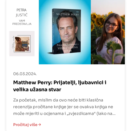
06.03.2024.
Matthew Perry: Prijatelji, ljubavnici i
velika užasna stvar
Za početak, mislim da ovo neće biti klasična
recenzija pročitane knjige jer se ovakva knjiga ne
može mjeriti u ocjenama i „zvjezdicama“ (iako na
mom Goodreadsu stoji 5 zvjezdica). Sam
Pročitaj više
predgovor odmah najavljuje kakva će knjiga biti.