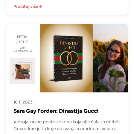
kornjačama, U traganju za Alaskom… sve su to
Pročitaj više
knjigu koje su me među prvima „uvele“ u čitanje.
Zbog toga mi je ova knjiga dugo bila prvi vrhu ‘TBR’
liste. Isprva neobična- knjiga u […]
16.11.2023.
Sara Gay Forden: Dinastija Gucci
Vjerojatno ne postoji osoba koja nije čula za obitelj
Gucci. Ime je to koje odzvanja u modnom svijetu.