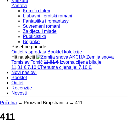
Knjižara
Žanrovi
Krimići i trileri
Ljubavni i erotski romani
Fantastika i romantasy
Suvremeni romani
Za djecu i mlade
Publicistika
Bojanke
Posebne ponude
Outlet
rasprodaja
Booklet
kolekcije
Hit na akciji
AKCIJA
Zemlja snova
Tomislav Tomić
11,81
€
Izvorna cijena bila je:
11,81 €.
7,10
€
Trenutna cijena je: 7,10 €.
Novi naslovi
Booklet
Outlet
Recenzije
Novosti
Početna
→
Proizvod Broj stranica
→
411
411