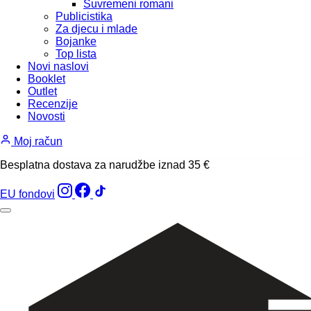
Suvremeni romani
Publicistika
Za djecu i mlade
Bojanke
Top lista
Novi naslovi
Booklet
Outlet
Recenzije
Novosti
Moj račun
Besplatna dostava za narudžbe iznad 35 €
EU fondovi