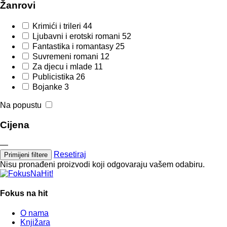
Žanrovi
Krimići i trileri
44
Ljubavni i erotski romani
52
Fantastika i romantasy
25
Suvremeni romani
12
Za djecu i mlade
11
Publicistika
26
Bojanke
3
Na popustu
Cijena
—
Resetiraj
Primijeni filtere
Nisu pronađeni proizvodi koji odgovaraju vašem odabiru.
Fokus na hit
O nama
Knjižara