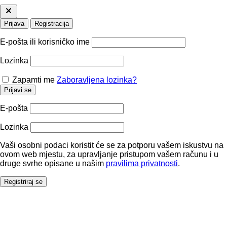
Prijava
Registracija
E-pošta ili korisničko ime
Lozinka
Zapamti me
Zaboravljena lozinka?
Prijavi se
E-pošta
Lozinka
Vaši osobni podaci koristit će se za potporu vašem iskustvu na
ovom web mjestu, za upravljanje pristupom vašem računu i u
druge svrhe opisane u našim
pravilima privatnosti
.
Registriraj se