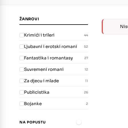
ŽANROVI
Nis
Krimići i trileri
44
Ljubavni i erotski romani
52
Fantastika i romantasy
27
Suvremeni romani
12
Za djecu i mlade
11
Publicistika
26
Bojanke
2
NA POPUSTU