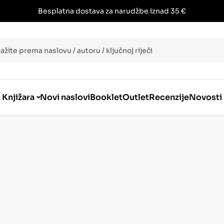
Besplatna dostava za narudžbe iznad 35 €
i
Knjižara
Novi naslovi
Booklet
Outlet
Recenzije
Novosti