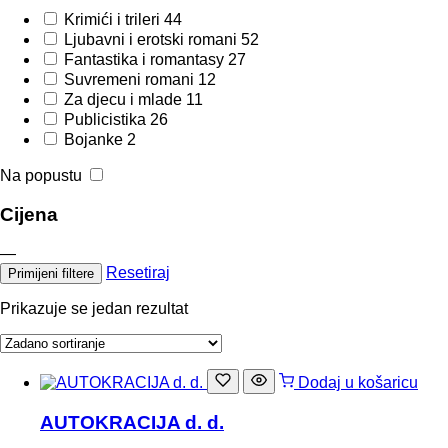
Krimići i trileri
44
Ljubavni i erotski romani
52
Fantastika i romantasy
27
Suvremeni romani
12
Za djecu i mlade
11
Publicistika
26
Bojanke
2
Na popustu
Cijena
—
Resetiraj
Primijeni filtere
Prikazuje se jedan rezultat
Dodaj u košaricu
AUTOKRACIJA d. d.