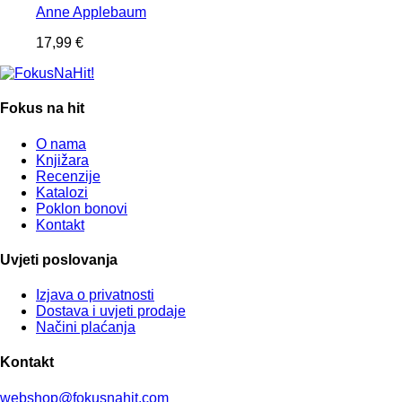
Anne Applebaum
17,99
€
Fokus na hit
O nama
Knjižara
Recenzije
Katalozi
Poklon bonovi
Kontakt
Uvjeti poslovanja
Izjava o privatnosti
Dostava i uvjeti prodaje
Načini plaćanja
Kontakt
webshop@fokusnahit.com