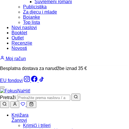
Suvremeni romani
Publicistika
Za djecu i mlade
Bojanke
Top lista
Novi naslovi
Booklet
Outlet
Recenzije
Novosti
Moj račun
Besplatna dostava za narudžbe iznad 35 €
EU fondovi
Pretraži
Knjižara
Žanrovi
Krimići i trileri