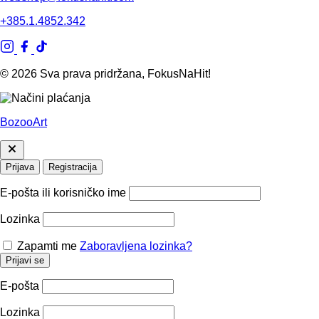
+385.1.4852.342
© 2026 Sva prava pridržana, FokusNaHit!
BozooArt
Prijava
Registracija
E-pošta ili korisničko ime
Lozinka
Zapamti me
Zaboravljena lozinka?
Prijavi se
E-pošta
Lozinka