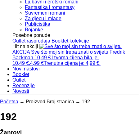
Ljubavni i erotski romani
Fantastika i romantasy
Suvremeni romani
Za djecu i mlade
Publicistika
Bojanke
Posebne ponude
Outlet
rasprodaja
Booklet
kolekcije
Hit na akciji
AKCIJA
Sve što moj sin treba znati o svijetu
Fredrik
Backman
10,49
€
Izvorna cijena bila je:
10,49 €.
4,99
€
Trenutna cijena je: 4,99 €.
Novi naslovi
Booklet
Outlet
Recenzije
Novosti
Početna
→
Proizvod Broj stranica
→
192
192
Žanrovi