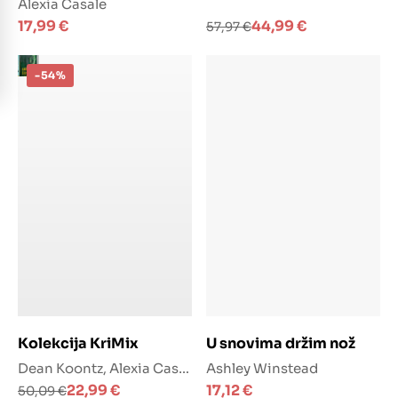
Alexia Casale
Izvorna
Trenutna
17,99
€
44,99
€
57,97
€
cijena
cijena
bila
je:
je:
44,99 €.
-54%
57,97 €.
Dodaj u košaricu
Dodaj u košaricu
Kolekcija KriMix
U snovima držim nož
Dean Koontz, Alexia Casale, Riley Sager
Ashley Winstead
Izvorna
Trenutna
22,99
€
17,12
€
50,09
€