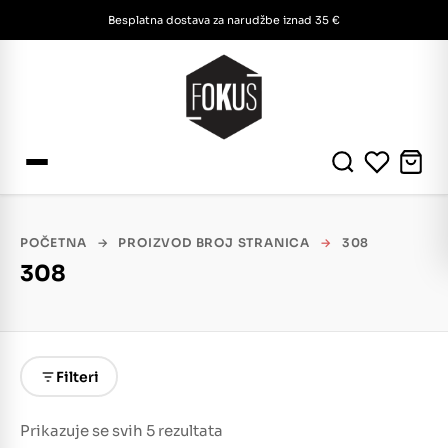
Besplatna dostava za narudžbe iznad 35 €
POČETNA
→
PROIZVOD BROJ STRANICA
→
308
308
Filteri
Prikazuje se svih 5 rezultata