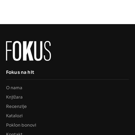
bila
je:
je:
4,99 €.
17,12 €.
Fokus na hit
O nama
Knjižara
Recenzije
Katalozi
Poklon bonovi
Kontakt