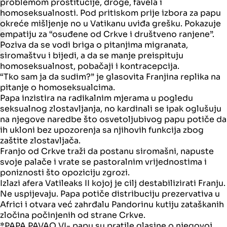
problemom prostitucije, droge, favela i
homoseksualnosti. Pod pritiskom prije izbora za papu
okreće mišljenje no u Vatikanu uviđa grešku. Pokazuje
empatiju za “osuđene od Crkve i društveno ranjene”.
Poziva da se vodi briga o pitanjima migranata,
siromaštvu i bijedi, a da se manje preispituju
homoseksualnost, pobačaji i kontracepcija.
“Tko sam ja da sudim?” je glasovita Franjina replika na
pitanje o homoseksualcima.
Papa inzistira na radikalnim mjerama u pogledu
seksualnog zlostavljanja, no kardinali se ipak oglušuju
na njegove naredbe što osvetoljubivog papu potiče da
ih ukloni bez upozorenja sa njihovih funkcija zbog
zaštite zlostavljača.
Franjo od Crkve traži da postanu siromašni, napuste
svoje palače i vrate se pastoralnim vrijednostima i
poniznosti što opoziciju zgrozi.
Izlazi afera Vatileaks II kojoj je cilj destabilizirati Franju.
Ne uspijevaju. Papa potiče distribuciju prezervativa u
Africi i otvara već zahrđalu Pandorinu kutiju zataškanih
zločina počinjenih od strane Crkve.
*PAPA PAVAO VI- papu su pratile glasine o njegovoj