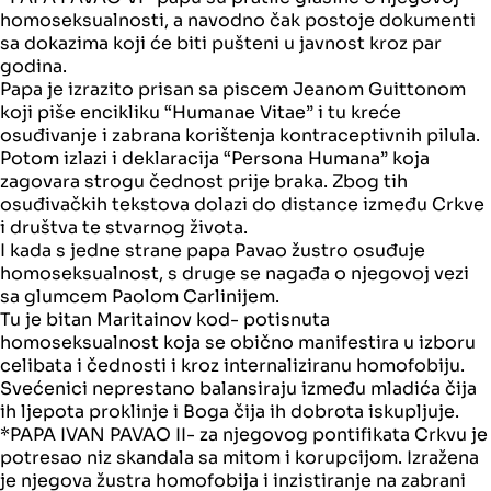
homoseksualnosti, a navodno čak postoje dokumenti
sa dokazima koji će biti pušteni u javnost kroz par
godina.
Papa je izrazito prisan sa piscem Jeanom Guittonom
koji piše encikliku “Humanae Vitae” i tu kreće
osuđivanje i zabrana korištenja kontraceptivnih pilula.
Potom izlazi i deklaracija “Persona Humana” koja
zagovara strogu čednost prije braka. Zbog tih
osuđivačkih tekstova dolazi do distance između Crkve
i društva te stvarnog života.
I kada s jedne strane papa Pavao žustro osuđuje
homoseksualnost, s druge se nagađa o njegovoj vezi
sa glumcem Paolom Carlinijem.
Tu je bitan Maritainov kod- potisnuta
homoseksualnost koja se obično manifestira u izboru
celibata i čednosti i kroz internaliziranu homofobiju.
Svećenici neprestano balansiraju između mladića čija
ih ljepota proklinje i Boga čija ih dobrota iskupljuje.
*PAPA IVAN PAVAO II- za njegovog pontifikata Crkvu je
potresao niz skandala sa mitom i korupcijom. Izražena
je njegova žustra homofobija i inzistiranje na zabrani