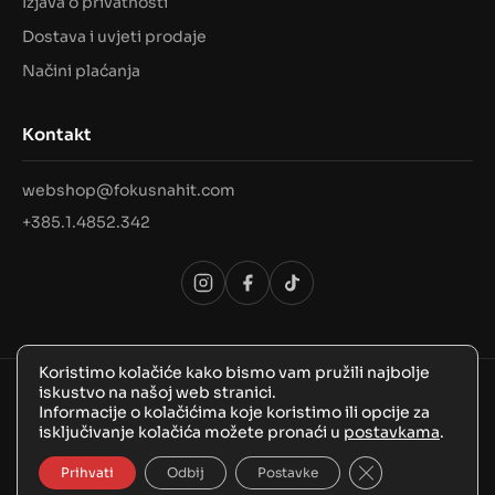
Izjava o privatnosti
Dostava i uvjeti prodaje
Načini plaćanja
Kontakt
webshop@fokusnahit.com
+385.1.4852.342
Koristimo kolačiće kako bismo vam pružili najbolje
iskustvo na našoj web stranici.
© 2026 Sva prava pridržana, FokusNaHit!
Informacije o kolačićima koje koristimo ili opcije za
isključivanje kolačića možete pronaći u
postavkama
.
Close GDPR Coo
Prihvati
Odbij
Postavke
BozooArt