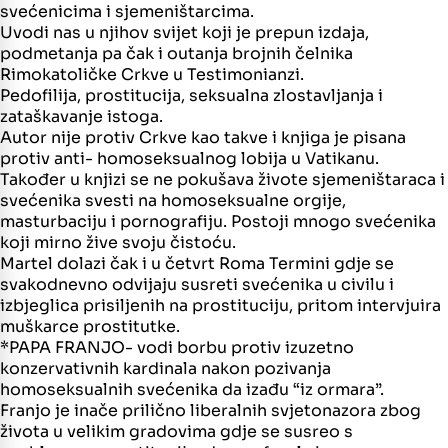
svećenicima i sjemeništarcima.
Uvodi nas u njihov svijet koji je prepun izdaja,
podmetanja pa čak i outanja brojnih čelnika
Rimokatoličke Crkve u Testimonianzi.
Pedofilija, prostitucija, seksualna zlostavljanja i
zataškavanje istoga.
Autor nije protiv Crkve kao takve i knjiga je pisana
protiv anti- homoseksualnog lobija u Vatikanu.
Također u knjizi se ne pokušava živote sjemeništaraca i
svećenika svesti na homoseksualne orgije,
masturbaciju i pornografiju. Postoji mnogo svećenika
koji mirno žive svoju čistoću.
Martel dolazi čak i u četvrt Roma Termini gdje se
svakodnevno odvijaju susreti svećenika u civilu i
izbjeglica prisiljenih na prostituciju, pritom intervjuira
muškarce prostitutke.
*PAPA FRANJO- vodi borbu protiv izuzetno
konzervativnih kardinala nakon pozivanja
homoseksualnih svećenika da izađu “iz ormara”.
Franjo je inače prilično liberalnih svjetonazora zbog
života u velikim gradovima gdje se susreo s