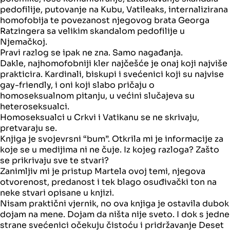
pedofilije, putovanje na Kubu, Vatileaks, internalizirana
homofobija te povezanost njegovog brata Georga
Ratzingera sa velikim skandalom pedofilije u
Njemačkoj.
Pravi razlog se ipak ne zna. Samo nagađanja.
Dakle, najhomofobniji kler najčešće je onaj koji najviše
prakticira. Kardinali, biskupi i svećenici koji su najvise
gay-friendly, i oni koji slabo pričaju o
homoseksualnom pitanju, u većini slučajeva su
heteroseksualci.
Homoseksualci u Crkvi i Vatikanu se ne skrivaju,
pretvaraju se.
Knjiga je svojevrsni “bum”. Otkrila mi je informacije za
koje se u medijima ni ne čuje. Iz kojeg razloga? Zašto
se prikrivaju sve te stvari?
Zanimljiv mi je pristup Martela ovoj temi, njegova
otvorenost, predanost i tek blago osuđivački ton na
neke stvari opisane u knjizi.
Nisam praktični vjernik, no ova knjiga je ostavila dubok
dojam na mene. Dojam da ništa nije sveto. I dok s jedne
strane svećenici očekuju čistoću i pridržavanje Deset