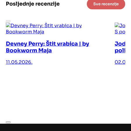
Posljednje recenzije
Sve recenzije
Devney Perry: Štit vrabica | by
Jodi 
Bookworm Maja
polic
11.05.2026.
02.05.