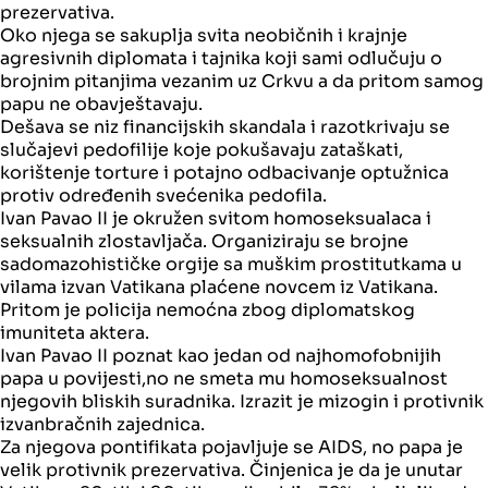
prezervativa.
Oko njega se sakuplja svita neobičnih i krajnje
agresivnih diplomata i tajnika koji sami odlučuju o
brojnim pitanjima vezanim uz Crkvu a da pritom samog
papu ne obavještavaju.
Dešava se niz financijskih skandala i razotkrivaju se
slučajevi pedofilije koje pokušavaju zataškati,
korištenje torture i potajno odbacivanje optužnica
protiv određenih svećenika pedofila.
Ivan Pavao II je okružen svitom homoseksualaca i
seksualnih zlostavljača. Organiziraju se brojne
sadomazohističke orgije sa muškim prostitutkama u
vilama izvan Vatikana plaćene novcem iz Vatikana.
Pritom je policija nemoćna zbog diplomatskog
imuniteta aktera.
Ivan Pavao II poznat kao jedan od najhomofobnijih
papa u povijesti,no ne smeta mu homoseksualnost
njegovih bliskih suradnika. Izrazit je mizogin i protivnik
izvanbračnih zajednica.
Za njegova pontifikata pojavljuje se AIDS, no papa je
velik protivnik prezervativa. Činjenica je da je unutar