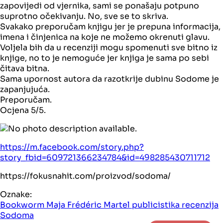
zapovijedi od vjernika, sami se ponašaju potpuno
suprotno očekivanju. No, sve se to skriva.
Svakako preporučam knjigu jer je prepuna informacija,
imena i činjenica na koje ne možemo okrenuti glavu.
Voljela bih da u recenziji mogu spomenuti sve bitno iz
knjige, no to je nemoguće jer knjiga je sama po sebi
čitava bitna.
Sama upornost autora da razotkrije dubinu Sodome je
zapanjujuća.
Preporučam.
Ocjena 5/5.
https://m.facebook.com/story.php?
story_fbid=609721366234784&id=498285430711712
https://fokusnahit.com/proizvod/sodoma/
Oznake:
Bookworm Maja
Frédéric Martel
publicistika
recenzija
Sodoma