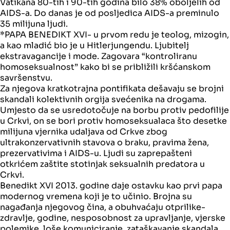
Vatikana 80-tih i 90-tih godina bilo 38% oboljelih od
AIDS-a. Do danas je od posljedica AIDS-a preminulo
35 milijuna ljudi.
*PAPA BENEDIKT XVI- u prvom redu je teolog, mizogin,
a kao mladić bio je u Hitlerjungendu. Ljubitelj
ekstravagancije i mode. Zagovara “kontroliranu
homoseksualnost” kako bi se približili kršćanskom
savršenstvu.
Za njegova kratkotrajna pontifikata dešavaju se brojni
skandali kolektivnih orgija svećenika na drogama.
Umjesto da se usredotočuje na borbu protiv pedofilije
u Crkvi, on se bori protiv homoseksualaca što desetke
milijuna vjernika udaljava od Crkve zbog
ultrakonzervativnih stavova o braku, pravima žena,
prezervativima i AIDS-u. Ljudi su zaprepašteni
otkrićem zaštite stotinjak seksualnih predatora u
Crkvi.
Benedikt XVI 2013. godine daje ostavku kao prvi papa
modernog vremena koji je to učinio. Brojna su
nagađanja njegovog čina, a obuhvaćaju otprilike-
zdravlje, godine, nesposobnost za upravljanje, vjerske
polemike, loše komuniciranje, zataškavanje skandala