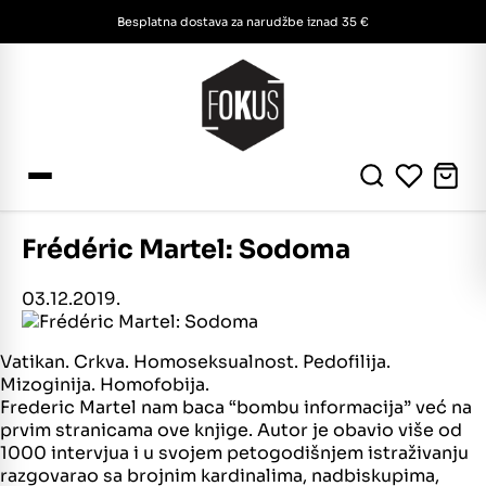
Besplatna dostava za narudžbe iznad 35 €
Frédéric Martel: Sodoma
03.12.2019.
Vatikan. Crkva. Homoseksualnost. Pedofilija.
Mizoginija. Homofobija.
Frederic Martel nam baca “bombu informacija” već na
prvim stranicama ove knjige. Autor je obavio više od
1000 intervjua i u svojem petogodišnjem istraživanju
razgovarao sa brojnim kardinalima, nadbiskupima,