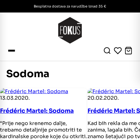
Besplatna dostava za narudžbe iznad 35 €
Sodoma
13.03.2020.
20.02.2020.
Frédéric Martel: Sodoma
Frédéric Martel:
“Prije nego krenemo dalje,
Kad bih rekla da me 
trebamo detaljnije promotriti te
zanima, lagala bih. Č
kardinalske poroke koje ću otkriti.
znamo šetajući po t