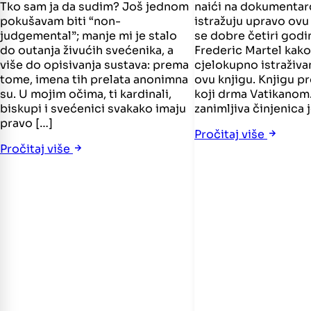
Tko sam ja da sudim? Još jednom
naići na dokumentar
pokušavam biti “non-
istražuju upravo ov
judgemental”; manje mi je stalo
se dobre četiri godi
do outanja živućih svećenika, a
Frederic Martel kako
više do opisivanja sustava: prema
cjelokupno istraživa
tome, imena tih prelata anonimna
ovu knjigu. Knjigu pr
su. U mojim očima, ti kardinali,
koji drma Vatikanom
biskupi i svećenici svakako imaju
zanimljiva činjenica j
pravo […]
Pročitaj više
Pročitaj više