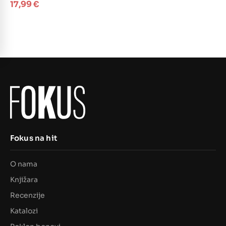
17,99
€
Fokus na hit
O nama
Knjižara
Recenzije
Katalozi