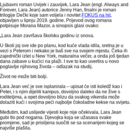
Ljubavni roman Uvijek i zauvijek, Lara Jean (engl. Always and
Forever, Lara Jean) autorice Jenny Han, finalni je roman
trilogije Dečki koje sam voljela i novitet
FOKUS na hit
,
objavljen u lipnju 2019. godine. Prijevod ovog romana
potpisuje Morana Mazor, a sinopsis glasi ovako:
„Lara Jean završava školsku godinu iz snova.
U školi joj sve ide po planu, kod kuće vlada idila, sretna je u
vezi s Peterom i nekako je baš sve na svojem mjestu. Čeka ih
zajednički izlet u New York, maturalna večer, a onda još tjedan
dana zabave u kućici na plaži. I sve to kao uvertira u novo
poglavlje njihovog života – odlazak na studij.
Život ne može biti bolji.
Lara Jean već je sve isplanirala – upisat će isti koledž kao i
Peter, i s njim dijeliti kampus, dovoljno daleko da ne žive s
roditeljima, a opet dovoljno blizu da svakog vikenda može
dolaziti kući i svojima peći najbolje čokoladne kekse na svijetu.
Međutim, kad uslijede vijesti koje nije očekivala, Lara Jean
gubi tlo pod nogama. Djevojka koja se užasava svake
promjene, sad je prisiljena suočiti se sa scenarijem kojeg se
najviše plašila.