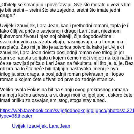
„Obitelji se smanjuju i povećavaju. Sve što morate u vezi s tim
je biti sretni – sretni što ste zajedno, sretni što imate jedni
druge.“
Uvijek i zauvijek, Lara Jean, kao i prethodni romani, topla je i
lako čitljiva priča o savjesnoj i dragoj Lari Jean, njezinom
ljubavnom životu i njezinoj obitelji, čije dogodovštine i
svakodnevnica nas zabavljaju, nasmijavaju, a u trenucima i
rasplaču. Žao mi je što je autorica potvrdila kako je Uvijek i
zauvijek, Lara Jean doista posljednji roman ove trilogije jer
sam se nadala serijalu u kojem ćemo moći vidjeti na koji način
će se razvijati priča o Lari Jean na fakultetu, ali što je, tu je. Bez
obzira na to što neće biti daljnjih nastavaka, meni je ova
trilogija srcu draga, a posljednji roman prekrasan je i topao
roman u kojem ćete uživati od prve do zadnje stranice.
Veliko hvala Fokus na hit na slanju ovog prekrasnog romana
na moju kućnu adresu, a vi, dragi moji knjigoljupci, uskoro ćete
imati priliku za osvajanjem istog, stoga stay tuned.
https://web.facebook.com/svijetjednogknjigoljupca/photos/
type=3&theater
Uvijek i zauvijek, Lara Jean