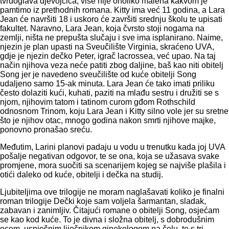
tvrdoglava djevojčica, više nije onoliko malena kakvom je
pamtimo iz prethodnih romana. Kitty ima već 11 godina, a Lara
Jean će navršiti 18 i uskoro će završiti srednju školu te upisati
fakultet. Naravno, Lara Jean, koja čvrsto stoji nogama na
zemlji, ništa ne prepušta slučaju i sve ima isplanirano. Naime,
njezin je plan upasti na Sveučilište Virginia, skraćeno UVA,
gdje je njezin dečko Peter, igrač lacrossea, već upao. Na taj
način njihova veza neće patiti zbog daljine, baš kao niti obitelj
Song jer je navedeno sveučilište od kuće obitelji Song
udaljeno samo 15-ak minuta. Lara Jean će tako imati priliku
često dolaziti kući, kuhati, paziti na mlađu sestru i družiti se s
njom, njihovim tatom i tatinom curom gđom Rothschild
odnosnom Trinom, koju Lara Jean i Kitty silno vole jer su sretne
što je njihov otac, mnogo godina nakon smrti njihove majke,
ponovno pronašao sreću.
Međutim, Larini planovi padaju u vodu u trenutku kada joj UVA
pošalje negativan odgovor, te se ona, koja se užasava svake
promjene, mora suočiti sa scenarijem kojeg se najviše plašila i
otići daleko od kuće, obitelji i dečka na studij.
Ljubiteljima ove trilogije ne moram naglašavati koliko je finalni
roman trilogije Dečki koje sam voljela šarmantan, sladak,
zabavan i zanimljiv. Čitajući romane o obitelji Song, osjećam
se kao kod kuće. To je divna i složna obitelj, s dobrodušnim
ocem, uspješnim liječnikom ginekologom na čelu, te s tri