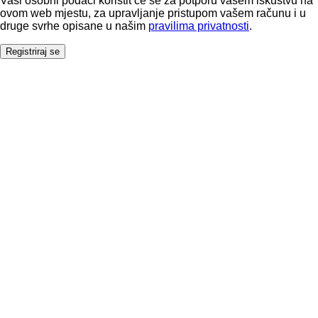
Vaši osobni podaci koristit će se za potporu vašem iskustvu na
ovom web mjestu, za upravljanje pristupom vašem računu i u
druge svrhe opisane u našim
pravilima privatnosti
.
Registriraj se