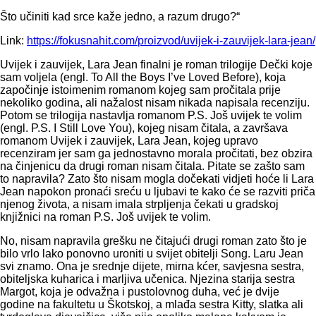
Što učiniti kad srce kaže jedno, a razum drugo?“
Link:
https://fokusnahit.com/
proizvod/
uvijek-i-zauvijek-lara-jean
/
Uvijek i zauvijek, Lara Jean finalni je roman trilogije Dečki koje
sam voljela (engl. To All the Boys I’ve Loved Before), koja
započinje istoimenim romanom kojeg sam pročitala prije
nekoliko godina, ali nažalost nisam nikada napisala recenziju.
Potom se trilogija nastavlja romanom P.S. Još uvijek te volim
(engl. P.S. I Still Love You), kojeg nisam čitala, a završava
romanom Uvijek i zauvijek, Lara Jean, kojeg upravo
recenziram jer sam ga jednostavno morala pročitati, bez obzira
na činjenicu da drugi roman nisam čitala. Pitate se zašto sam
to napravila? Zato što nisam mogla dočekati vidjeti hoće li Lara
Jean napokon pronaći sreću u ljubavi te kako će se razviti priča
njenog života, a nisam imala strpljenja čekati u gradskoj
knjižnici na roman P.S. Još uvijek te volim.
No, nisam napravila grešku ne čitajući drugi roman zato što je
bilo vrlo lako ponovno uroniti u svijet obitelji Song. Laru Jean
svi znamo. Ona je srednje dijete, mirna kćer, savjesna sestra,
obiteljska kuharica i marljiva učenica. Njezina starija sestra
Margot, koja je odvažna i pustolovnog duha, već je dvije
godine na fakultetu u Škotskoj, a mlađa sestra Kitty, slatka ali