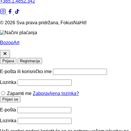
+385.1.4852.342
© 2026 Sva prava pridržana, FokusNaHit!
BozooArt
Prijava
Registracija
E-pošta ili korisničko ime
Lozinka
Zapamti me
Zaboravljena lozinka?
Prijavi se
E-pošta
Lozinka