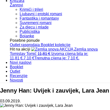
Knjižara
Žanrovi
Krimići i trileri
Ljubavni i erotski romani
Fantastika i romantasy
Suvremeni romani
Za djecu i mlade
Publicistika
Bojanke
Posebne ponude
Outlet
rasprodaja
Booklet
kolekcije
Hit na akciji
AKCIJA
Zemlja snova
Tomislav Tomić
11,81
€
Izvorna cijena bila je:
11,81 €.
7,10
€
Trenutna cijena je: 7,10 €.
Novi naslovi
Booklet
Outlet
Recenzije
Novosti
Jenny Han: Uvijek i zauvijek, Lara Jean
03.09.2019.