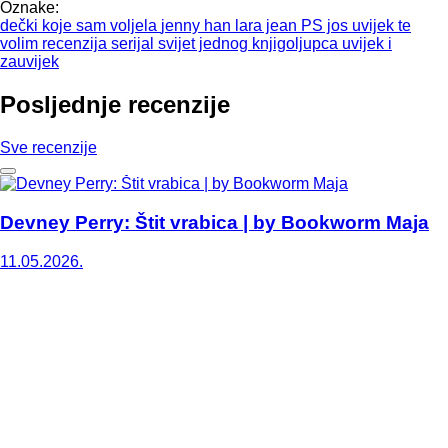
Oznake:
dečki koje sam voljela
jenny han
lara jean
PS jos uvijek te
volim
recenzija
serijal
svijet jednog knjigoljupca
uvijek i
zauvijek
Posljednje recenzije
Sve recenzije
Devney Perry: Štit vrabica | by Bookworm Maja
11.05.2026.