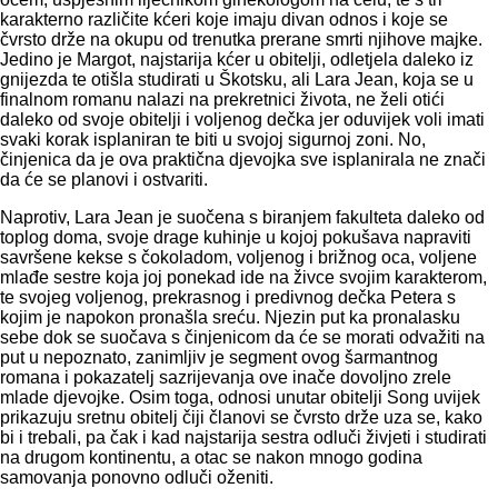
karakterno različite kćeri koje imaju divan odnos i koje se
čvrsto drže na okupu od trenutka prerane smrti njihove majke.
Jedino je Margot, najstarija kćer u obitelji, odletjela daleko iz
gnijezda te otišla studirati u Škotsku, ali Lara Jean, koja se u
finalnom romanu nalazi na prekretnici života, ne želi otići
daleko od svoje obitelji i voljenog dečka jer oduvijek voli imati
svaki korak isplaniran te biti u svojoj sigurnoj zoni. No,
činjenica da je ova praktična djevojka sve isplanirala ne znači
da će se planovi i ostvariti.
Naprotiv, Lara Jean je suočena s biranjem fakulteta daleko od
toplog doma, svoje drage kuhinje u kojoj pokušava napraviti
savršene kekse s čokoladom, voljenog i brižnog oca, voljene
mlađe sestre koja joj ponekad ide na živce svojim karakterom,
te svojeg voljenog, prekrasnog i predivnog dečka Petera s
kojim je napokon pronašla sreću. Njezin put ka pronalasku
sebe dok se suočava s činjenicom da će se morati odvažiti na
put u nepoznato, zanimljiv je segment ovog šarmantnog
romana i pokazatelj sazrijevanja ove inače dovoljno zrele
mlade djevojke. Osim toga, odnosi unutar obitelji Song uvijek
prikazuju sretnu obitelj čiji članovi se čvrsto drže uza se, kako
bi i trebali, pa čak i kad najstarija sestra odluči živjeti i studirati
na drugom kontinentu, a otac se nakon mnogo godina
samovanja ponovno odluči oženiti.