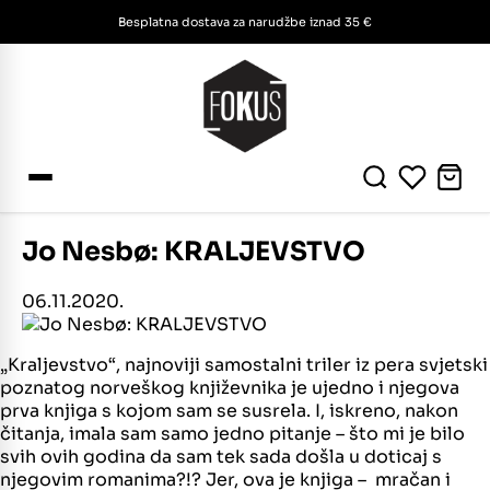
Besplatna dostava za narudžbe iznad 35 €
Jo Nesbø: KRALJEVSTVO
06.11.2020.
„Kraljevstvo“, najnoviji samostalni triler iz pera svjetski
poznatog norveškog književnika je ujedno i njegova
prva knjiga s kojom sam se susrela. I, iskreno, nakon
čitanja, imala sam samo jedno pitanje – što mi je bilo
svih ovih godina da sam tek sada došla u doticaj s
njegovim romanima?!? Jer, ova je knjiga – mračan i