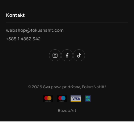
Kontakt
webshop@fokusnahit.com
+385.1.4852.342
© 2026 Sva prava pridržana, FokusNaHit!
BozooArt