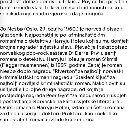
prošlosti dolaze ponovo u fokus, a Roy će biti prisiljen
birati između vlastite krvi i mesa i budućnosti za koju
se nikada nije usudio vjerovati da je moguća…
Jo Nesbø (Oslo, 29. ožujka 1960.) je norveški pisac i
glazbenik. Najpoznatiji je po kriminalističkim
romanima o detektivu Harryju Holeu koji su mu donijeli
brojne nagrade i svjetsku slavu. Pjevač je i tekstopisac
norveškog pop-rock sastava Di Derre. Prvi u seriji
romana o detektivu Harryju Holeu je roman Šišmiš
(Flaggermusmannen) iz 1997. godine. Za taj je roman
Nesbø dobio nagradu “Riverton” za najbolji norveški
kriminalistički roman i nagradu “Stakleni ključ” za
najbolji nordijski kriminalistički roman. Nakon ovih su
uslijedile i brojne druge nagrade, od kojih je
posljednja nagrada Peer Gynt “za međunarodni uspjeh
i postavljanje Norveške na kartu svjetske literature”.
Osim romana o Harryju Holeu, izdao je i četiri romana
za djecu u seriji o doktoru Proktoru, kao i nekoliko
samostalnih romana i zbirki kratkih priča.