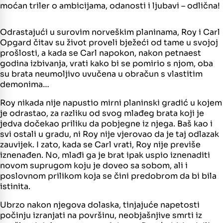
moćan triler o ambicijama, odanosti i ljubavi – odlična!
Odrastajući u surovim norveškim planinama, Roy i Carl
Opgard čitav su život proveli bježeći od tame u svojoj
prošlosti, a kada se Carl napokon, nakon petnaest
godina izbivanja, vrati kako bi se pomirio s njom, oba
su brata neumoljivo uvučena u obračun s vlastitim
demonima…
Roy nikada nije napustio mirni planinski gradić u kojem
je odrastao, za razliku od svog mlađeg brata koji je
jedva dočekao priliku da pobjegne iz njega. Baš kao i
svi ostali u gradu, ni Roy nije vjerovao da je taj odlazak
zauvijek. I zato, kada se Carl vrati, Roy nije previše
iznenađen. No, mlađi ga je brat ipak uspio iznenaditi
novom suprugom koju je doveo sa sobom, ali i
poslovnom prilikom koja se čini predobrom da bi bila
istinita.
Ubrzo nakon njegova dolaska, tinjajuće napetosti
počinju izranjati na površinu, neobjašnjive smrti iz