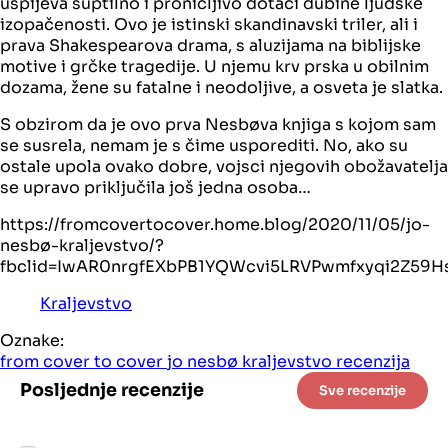
uspijeva suptilno i pronicljivo dotaći dubine ljudske
izopačenosti. Ovo je istinski skandinavski triler, ali i
prava Shakespearova drama, s aluzijama na biblijske
motive i grčke tragedije. U njemu krv prska u obilnim
dozama, žene su fatalne i neodoljive, a osveta je slatka.
S obzirom da je ovo prva Nesbøva knjiga s kojom sam
se susrela, nemam je s čime usporediti. No, ako su
ostale upola ovako dobre, vojsci njegovih obožavatelja
se upravo priključila još jedna osoba…
https://fromcovertocover.home.blog/2020/11/05/jo-
nesbø-kraljevstvo/?
fbclid=IwAR0nrgfEXbPB1YQWcvi5LRVPwmfxyqi2Z59H
Kraljevstvo
Oznake:
from cover to cover
jo nesbø
kraljevstvo
recenzija
Posljednje recenzije
Sve recenzije