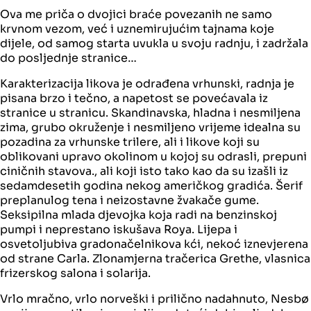
Ova me priča o dvojici braće povezanih ne samo
krvnom vezom, već i uznemirujućim tajnama koje
dijele, od samog starta uvukla u svoju radnju, i zadržala
do posljednje stranice…
Karakterizacija likova je odrađena vrhunski, radnja je
pisana brzo i tečno, a napetost se povećavala iz
stranice u stranicu. Skandinavska, hladna i nesmiljena
zima, grubo okruženje i nesmiljeno vrijeme idealna su
pozadina za vrhunske trilere, ali i likove koji su
oblikovani upravo okolinom u kojoj su odrasli, prepuni
ciničnih stavova., ali koji isto tako kao da su izašli iz
sedamdesetih godina nekog američkog gradića. Šerif
preplanulog tena i neizostavne žvakače gume.
Seksipilna mlada djevojka koja radi na benzinskoj
pumpi i neprestano iskušava Roya. Lijepa i
osvetoljubiva gradonačelnikova kći, nekoć iznevjerena
od strane Carla. Zlonamjerna tračerica Grethe, vlasnica
frizerskog salona i solarija.
Vrlo mračno, vrlo norveški i prilično nadahnuto, Nesbø