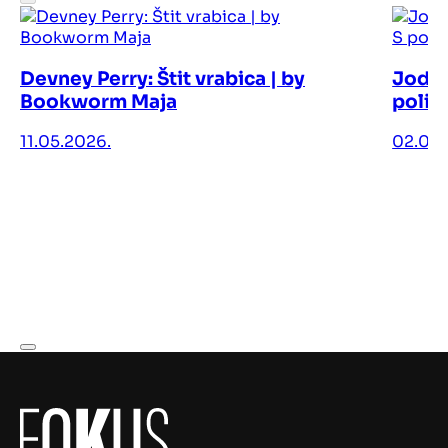
Devney Perry: Štit vrabica | by
Jodi 
Bookworm Maja
polic
11.05.2026.
02.05.