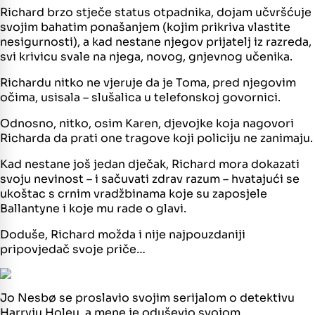
Richard brzo stječe status otpadnika, dojam učvršćuje
svojim bahatim ponašanjem (kojim prikriva vlastite
nesigurnosti), a kad nestane njegov prijatelj iz razreda,
svi krivicu svale na njega, novog, gnjevnog učenika.
Richardu nitko ne vjeruje da je Toma, pred njegovim
očima, usisala – slušalica u telefonskoj govornici.
Odnosno, nitko, osim Karen, djevojke koja nagovori
Richarda da prati one tragove koji policiju ne zanimaju.
Kad nestane još jedan dječak, Richard mora dokazati
svoju nevinost – i sačuvati zdrav razum – hvatajući se
ukoštac s crnim vradžbinama koje su zaposjele
Ballantyne i koje mu rade o glavi.
Doduše, Richard možda i nije najpouzdaniji
pripovjedač svoje priče…
Jo Nesbø se proslavio svojim serijalom o detektivu
Harryju Holeu, a mene je oduševio svojom