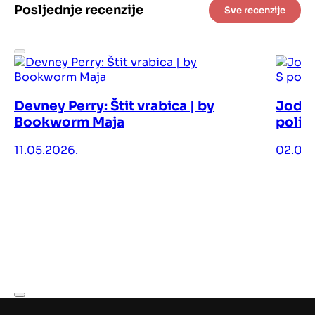
Posljednje recenzije
Sve recenzije
Devney Perry: Štit vrabica | by
Jodi 
Bookworm Maja
polic
11.05.2026.
02.05.