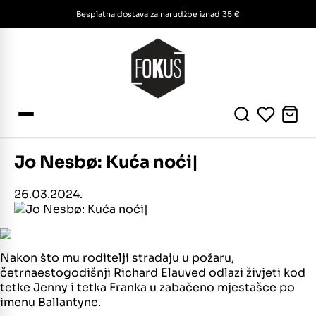
Besplatna dostava za narudžbe iznad 35 €
Jo Nesbø: Kuća noći|
26.03.2024.
Nakon što mu roditelji stradaju u požaru,
četrnaestogodišnji Richard Elauved odlazi živjeti kod
tetke Jenny i tetka Franka u zabačeno mjestašce po
imenu Ballantyne.