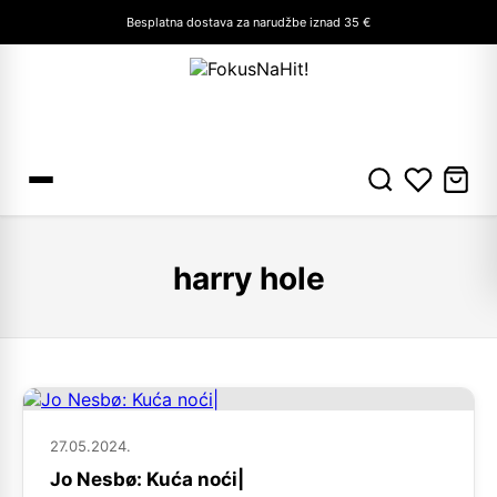
Besplatna dostava za narudžbe iznad 35 €
harry hole
27.05.2024.
Jo Nesbø: Kuća noći|