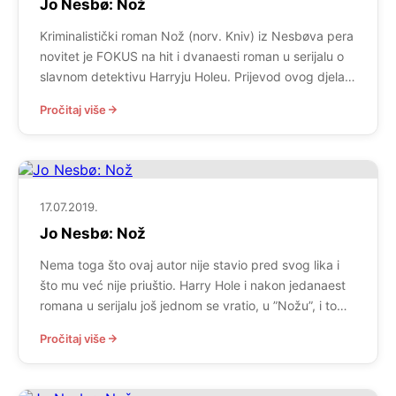
Jo Nesbø: Nož
Kriminalistički roman Nož (norv. Kniv) iz Nesbøva pera
novitet je FOKUS na hit i dvanaesti roman u serijalu o
slavnom detektivu Harryju Holeu. Prijevod ovog djela s
norveškog zasluga je Jelene Lome, a anotacija glasi
Pročitaj više
ovako: „HARRY HOLE JE DOVEDEN PRED ZID. Uoči
svoga pedesetog rođendana, Harry Hole živi kao u
najgorim vremenima. Žena ga je izbacila […]
17.07.2019.
Jo Nesbø: Nož
Nema toga što ovaj autor nije stavio pred svog lika i
što mu već nije priuštio. Harry Hole i nakon jedanaest
romana u serijalu još jednom se vratio, u ”Nožu”, i to
doslovno s dna. Dna života i s dna boce u koju je opet
Pročitaj više
počeo viriti. Jo Nesbø ga ne štedi nimalo ni u […]