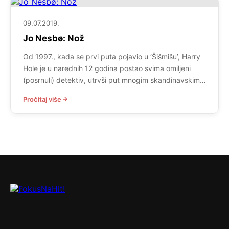
09.07.2019.
Jo Nesbø: Nož
Od 1997., kada se prvi puta pojavio u ‘Šišmišu’, Harry
Hole je u narednih 12 godina postao svima omiljeni
(posrnuli) detektiv, utrvši put mnogim skandinavskim
detektivima koji su iza njega krenuli u osvajanje
Pročitaj više
čitateljskog svijeta. Svašta je u ovih 12 godina prošao
Harry Hole. Izazvao je mnoge incidente i zgražanja
svojim nekonvencionalnim istraživačkim metodama,
lovio mnoge […]