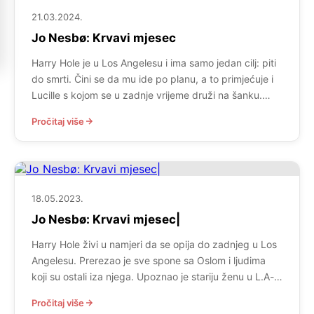
nitko […]
21.03.2024.
Jo Nesbø: Krvavi mjesec
Harry Hole je u Los Angelesu i ima samo jedan cilj: piti
do smrti. Čini se da mu ide po planu, a to primjećuje i
Lucille s kojom se u zadnje vrijeme druži na šanku.
Stoga, kad po Lucille dođu kamatari jer se prethodno
Pročitaj više
zadužila za snimanje neuspjelog filma, Harry nema
straha vidjevši oružje u […]
18.05.2023.
Jo Nesbø: Krvavi mjesec|
Harry Hole živi u namjeri da se opija do zadnjeg u Los
Angelesu. Prerezao je sve spone sa Oslom i ljudima
koji su ostali iza njega. Upoznao je stariju ženu u L.A-u
i sprijateljio se s njom, a ona mu priznaje da duguje
Pročitaj više
veliku svotu lošim likovima. Nekako istovremeno u