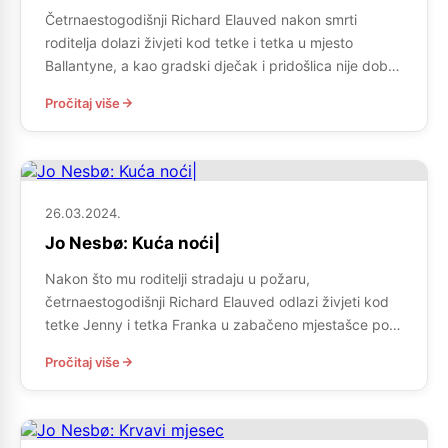
Četrnaestogodišnji Richard Elauved nakon smrti
roditelja dolazi živjeti kod tetke i tetka u mjesto
Ballantyne, a kao gradski dječak i pridošlica nije dobro
prihvaćen u novoj školi među svojim vršnjacima. Jedini
Pročitaj više
prijatelj mu je jednako nepopularni Tom, koji tijekom
njihova druženja nestaje nakon što ga pojede –
slušalica iz telefonske govornice. Naravno, u takvu
njegovu […]
26.03.2024.
Jo Nesbø: Kuća noći|
Nakon što mu roditelji stradaju u požaru,
četrnaestogodišnji Richard Elauved odlazi živjeti kod
tetke Jenny i tetka Franka u zabačeno mjestašce po
imenu Ballantyne. Richard brzo stječe status
Pročitaj više
otpadnika, dojam učvršćuje svojim bahatim
ponašanjem (kojim prikriva vlastite nesigurnosti), a
kad nestane njegov prijatelj iz razreda, svi krivicu
svale na njega, novog, gnjevnog učenika. Richardu