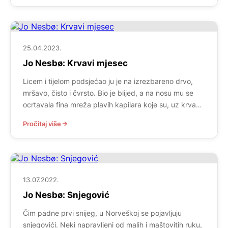
Oslu nestaju dvije mlade žene, […]
25.04.2023.
Jo Nesbø: Krvavi mjesec
Licem i tijelom podsjećao ju je na izrezbareno drvo,
mršavo, čisto i čvrsto. Bio je blijed, a na nosu mu se
ocrtavala fina mreža plavih kapilara koje su, uz krvave
oči sa šarenicama boje ispranog trapera ukazivale na
Pročitaj više
težak život. Teška pijanstva. Teške padove. Nakon
fantastične dvanaeste knjige Nož iz serijala o
detektivu Harryju Holeu, […]
13.07.2022.
Jo Nesbø: Snjegović
Čim padne prvi snijeg, u Norveškoj se pojavljuju
snjegovići. Neki napravljeni od malih i maštovitih ruku,