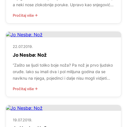
a neki nose zlokobnije poruke. Upravo kao snjegović u
dvorištu obitelji Becker, snjegović kojemu je oko vrata
Pročitaj više
svezan ružičasti šal Jonasove majke Birte. Majke koja
je nestala istog dana. Harry Hole preuzima slučaj.
Nešto ga kopka zbog pisma koje […]
22.07.2019.
Jo Nesbø: Nož
“Zašto se ljudi toliko boje noža? Pa nož je prvo ljudsko
oruđe. Iako su imali dva i pol milijuna godina da se
naviknu na njega, pojedinci i dalje nisu mogli vidjeti
ljepotu u onome što im je omogućilo da siđu s drveta.
Pročitaj više
Lov, stanište, poljoprivreda, hrana, obrana. Nož nije
samo oduzimao život, on ga je […]
19.07.2019.