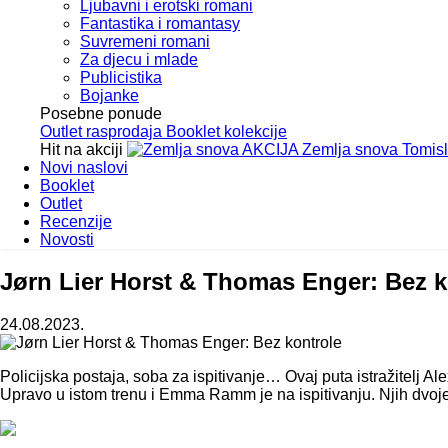
Ljubavni i erotski romani
Fantastika i romantasy
Suvremeni romani
Za djecu i mlade
Publicistika
Bojanke
Posebne ponude
Outlet
rasprodaja
Booklet
kolekcije
Hit na akciji
AKCIJA
Zemlja snova
Tomis
Novi naslovi
Booklet
Outlet
Recenzije
Novosti
Jørn Lier Horst & Thomas Enger: Bez k
24.08.2023.
Policijska postaja, soba za ispitivanje… Ovaj puta istražitelj Alex
Upravo u istom trenu i Emma Ramm je na ispitivanju. Njih dvoje su