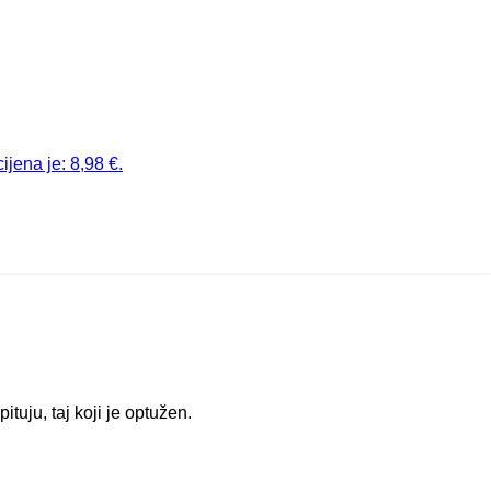
ijena je: 8,98 €.
ituju, taj koji je optužen.