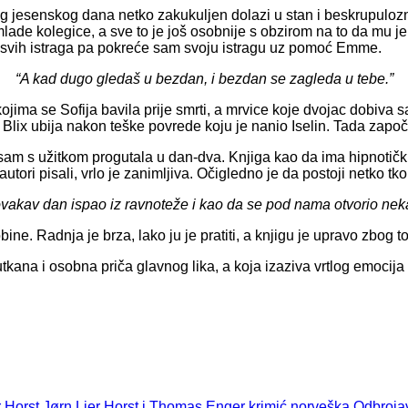
Tog jesenskog dana netko zakukuljen dolazi u stan i beskrupuloz
 mlade kolegice, a sve to je još osobnije s obzirom na to da mu j
a svih istraga pa pokreće sam svoju istragu uz pomoć Emme.
“A kad dugo gledaš u bezdan, i bezdan se zagleda u tebe.”
ima se Sofija bavila prije smrti, a mrvice koje dvojac dobiva sa 
g Blix ubija nakon teške povrede koju je nanio Iselin. Tada zapo
i sam s užitkom progutala u dan-dva. Knjiga kao da ima hipnotičku
tori pisali, vrlo je zanimljiva. Očigledno je da postoji netko tko
ovakav dan ispao iz ravnoteže i kao da se pod nama otvorio nek
e. Radnja je brza, lako ju je pratiti, a knjigu je upravo zbog tog
tkana i osobna priča glavnog lika, a koja izaziva vrtlog emocija u
r Horst
Jørn Lier Horst i Thomas Enger
krimić
norveška
Odbroja