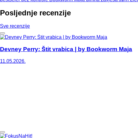
Posljednje recenzije
Sve recenzije
Devney Perry: Štit vrabica | by Bookworm Maja
11.05.2026.