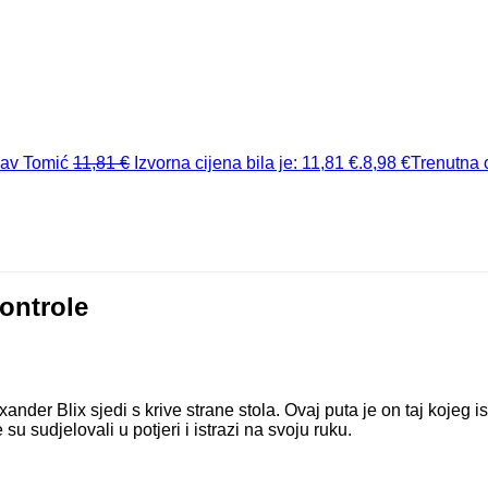
lav Tomić
11,81
€
Izvorna cijena bila je: 11,81 €.
8,98
€
Trenutna c
ontrole
ander Blix sjedi s krive strane stola. Ovaj puta je on taj kojeg isp
 sudjelovali u potjeri i istrazi na svoju ruku.