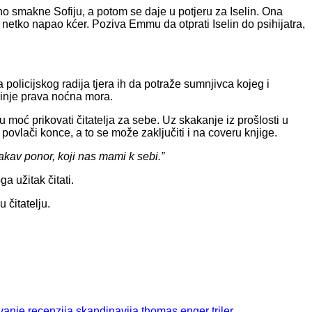
no smakne Sofiju, a potom se daje u potjeru za Iselin. Ona
e netko napao kćer. Poziva Emmu da otprati Iselin do psihijatra,
policijskog radija tjera ih da potraže sumnjivca kojeg i
činje prava noćna mora.
 moć prikovati čitatelja za sebe. Uz skakanje iz prošlosti u
 povlači konce, a to se može zaključiti i na coveru knjige.
akav ponor, koji nas mami k sebi.”
a užitak čitati.
 čitatelju.
vanje
recenzija
skandinavija
thomas enger
triler