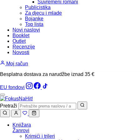
Suvremeni romani
Publicistika
Za djecu i mlade
Bojanke
Top lista
Novi naslovi
Booklet
Outlet
Recenzije
Novosti
Moj račun
Besplatna dostava za narudžbe iznad 35 €
EU fondovi
Pretraži
Knjižara
Žanrovi
Krimići i trileri