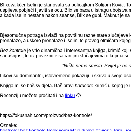
Blixova kćer Iselin je stanovala sa policajkom Sofijom Kovic. 
uspijeva pobjeći i javiti se ocu. Blix se baca u istragu ubojstva
a kada Iselin nestane nakon seanse, Blix se gubi. Maknut je s
Bjesomučna potraga izvlači na površinu razne stare slučajeve koj
pronalaze, a uskoro pronalaze i Iselin, te pravog otmičara koje
Bez kontrole
je vrlo dinamična i interesantna knjiga, krimić koj
sadašnjost, te uz poveznice sa ranijim slučajevima o kojima su au
“Ništa nema smisla. Svijet je na 
Likovi su dominantni, istovremeno pokazuju i skrivaju svoje osobin
Knjiga mi se baš svidjela. Baš pravi
hardcore
krimić u kojeg je u
Recenziju možete pročitati i na
linku
🙂
https://fokusnahit.com/proizvod/bez-kontrole/
Oznake:
bestseler
bez kontrole
Bookworm Maja
dimna zavjesa
Jørn Lie