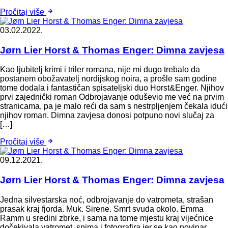
Pročitaj više
03.02.2022.
Jørn Lier Horst & Thomas Enger: Dimna zavjesa
Kao ljubitelj krimi i triler romana, nije mi dugo trebalo da
postanem obožavatelj nordijskog noira, a prošle sam godine
tome dodala i fantastičan spisateljski duo Horst&Enger. Njihov
prvi zajednički roman Odbrojavanje oduševio me već na prvim
stranicama, pa je malo reći da sam s nestrpljenjem čekala idući
njihov roman. Dimna zavjesa donosi potpuno novi slučaj za
[…]
Pročitaj više
09.12.2021.
Jørn Lier Horst & Thomas Enger: Dimna zavjesa
Jedna silvestarska noć, odbrojavanje do vatrometa, strašan
prasak kraj fjorda. Muk. Sirene. Smrt svuda okolo. Emma
Ramm u sredini zbrke, i sama na tome mjestu kraj vijećnice
dočekivala vatromet, snima i fotografira jer se kao novinar