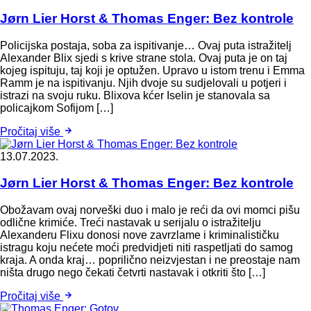
Jørn Lier Horst & Thomas Enger: Bez kontrole
Policijska postaja, soba za ispitivanje… Ovaj puta istražitelj
Alexander Blix sjedi s krive strane stola. Ovaj puta je on taj
kojeg ispituju, taj koji je optužen. Upravo u istom trenu i Emma
Ramm je na ispitivanju. Njih dvoje su sudjelovali u potjeri i
istrazi na svoju ruku. Blixova kćer Iselin je stanovala sa
policajkom Sofijom […]
Pročitaj više
13.07.2023.
Jørn Lier Horst & Thomas Enger: Bez kontrole
Obožavam ovaj norveški duo i malo je reći da ovi momci pišu
odlične krimiće. Treći nastavak u serijalu o istražitelju
Alexanderu Flixu donosi nove zavrzlame i kriminalističku
istragu koju nećete moći predvidjeti niti raspetljati do samog
kraja. A onda kraj… poprilično neizvjestan i ne preostaje nam
ništa drugo nego čekati četvrti nastavak i otkriti što […]
Pročitaj više