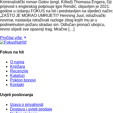
Kriminalistički roman Gotov (engl. Killed) Thomasa Engera, čiji
prijevod s engleskog potpisuje Igor Rendić, objavljen je 2021.
godine u izdanju FOKUS na hit i predstavljen na sljedeći način:
„ZAŠTO JE MORAO UMRIJETI? Henning Juul, istraživački
novinar, nastavlja istraživati razloge zbog kojih mu je u
podmetnutom požaru stradao sin. Odlučan pronaći ubojicu,
revno slijedi sve opasniji trag. Mračne […]
Pročitaj više
Fokus na hit
O nama
Knjižara
Recenzije
Katalozi
Poklon bonovi
Kontakt
Uvjeti poslovanja
Izjava o privatnosti
Dostava i uvjeti prodaje