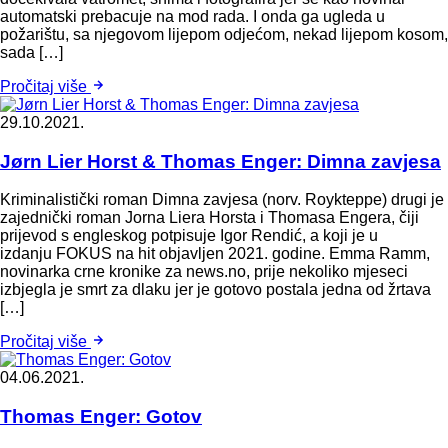
automatski prebacuje na mod rada. I onda ga ugleda u
požarištu, sa njegovom lijepom odjećom, nekad lijepom kosom,
sada […]
Pročitaj više
29.10.2021.
Jørn Lier Horst & Thomas Enger: Dimna zavjesa
Kriminalistički roman Dimna zavjesa (norv. Roykteppe) drugi je
zajednički roman Jorna Liera Horsta i Thomasa Engera, čiji
prijevod s engleskog potpisuje Igor Rendić, a koji je u
izdanju FOKUS na hit objavljen 2021. godine. Emma Ramm,
novinarka crne kronike za news.no, prije nekoliko mjeseci
izbjegla je smrt za dlaku jer je gotovo postala jedna od žrtava
[…]
Pročitaj više
04.06.2021.
Thomas Enger: Gotov