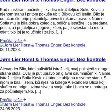
Kad maskirani počinitelj likvidira istražiteljicu Sofiu Kovic u
njenom stanu i pritom pokuša ubiti Blixovu kći Iselin, Blix je
odlučan što prije počinitelja privesti rukama pravde. Naime,
Sofia mu je bila dobra kolegica, odlična istražiteljica predana
poslu, a i prijateljica njegovoj kćeri, pa je svjestan da mora
otkriti tko joj je to učinio i zašto. […]
Pročitaj više
06.11.2023.
Jørn Lier Horst & Thomas Enger: Bez kontrole
Alexander Blix, kriminalistički istražitelj, ovaj put sjedi s druge
strane stola. Ovaj je put upravo on glavni osumnjičenik. Naime,
istražiteljica Sofia Kovic okrutno je ubijena u svome stanu. S
njom je bila i Iselin, kći njezina kolege Alexandera Blixa koji,
sluđen od brige, uzima stvar u svoje ruke i baca se u potragu
za počiniteljem.No, […]
Pročitaj više
24.08.2023.