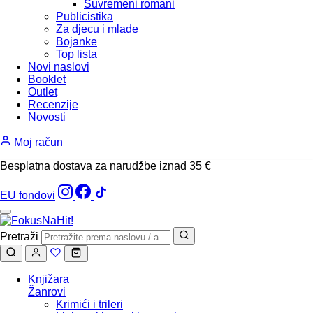
Suvremeni romani
Publicistika
Za djecu i mlade
Bojanke
Top lista
Novi naslovi
Booklet
Outlet
Recenzije
Novosti
Moj račun
Besplatna dostava za narudžbe iznad 35 €
EU fondovi
Pretraži
Knjižara
Žanrovi
Krimići i trileri