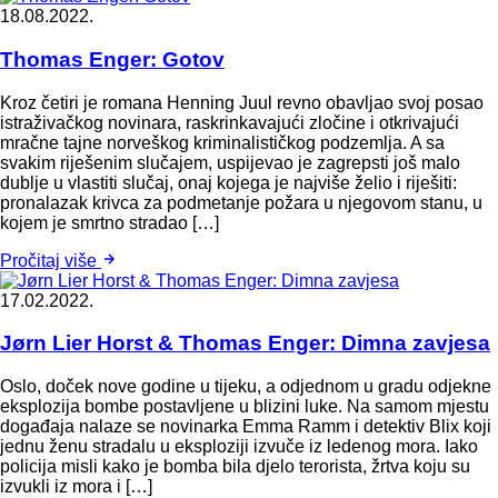
18.08.2022.
Thomas Enger: Gotov
Kroz četiri je romana Henning Juul revno obavljao svoj posao
istraživačkog novinara, raskrinkavajući zločine i otkrivajući
mračne tajne norveškog kriminalističkog podzemlja. A sa
svakim riješenim slučajem, uspijevao je zagrepsti još malo
dublje u vlastiti slučaj, onaj kojega je najviše želio i riješiti:
pronalazak krivca za podmetanje požara u njegovom stanu, u
kojem je smrtno stradao […]
Pročitaj više
17.02.2022.
Jørn Lier Horst & Thomas Enger: Dimna zavjesa
Oslo, doček nove godine u tijeku, a odjednom u gradu odjekne
eksplozija bombe postavljene u blizini luke. Na samom mjestu
događaja nalaze se novinarka Emma Ramm i detektiv Blix koji
jednu ženu stradalu u eksploziji izvuče iz ledenog mora. Iako
policija misli kako je bomba bila djelo terorista, žrtva koju su
izvukli iz mora i […]