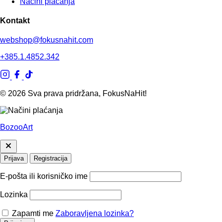
Načini plaćanja
Kontakt
webshop@fokusnahit.com
+385.1.4852.342
© 2026 Sva prava pridržana, FokusNaHit!
BozooArt
Prijava
Registracija
E-pošta ili korisničko ime
Lozinka
Zapamti me
Zaboravljena lozinka?