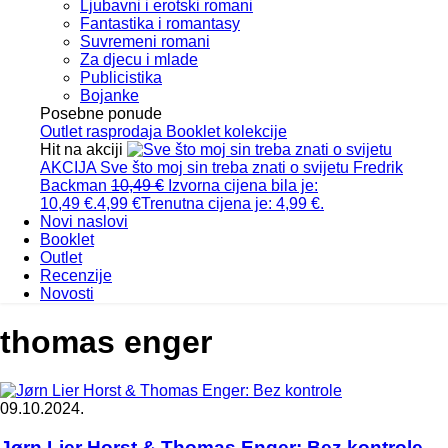
Ljubavni i erotski romani
Fantastika i romantasy
Suvremeni romani
Za djecu i mlade
Publicistika
Bojanke
Posebne ponude
Outlet
rasprodaja
Booklet
kolekcije
Hit na akciji
AKCIJA
Sve što moj sin treba znati o svijetu
Fredrik
Backman
10,49
€
Izvorna cijena bila je:
10,49 €.
4,99
€
Trenutna cijena je: 4,99 €.
Novi naslovi
Booklet
Outlet
Recenzije
Novosti
thomas enger
09.10.2024.
Jørn Lier Horst & Thomas Enger: Bez kontrole