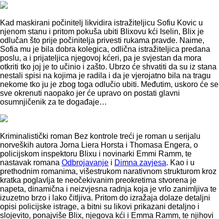
Kad maskirani počinitelj likvidira istražiteljicu Sofiu Kovic u
njenom stanu i pritom pokuša ubiti Blixovu kći Iselin, Blix je
odlučan što prije počinitelja privesti rukama pravde. Naime,
Sofia mu je bila dobra kolegica, odlična istražiteljica predana
poslu, a i prijateljica njegovoj kćeri, pa je svjestan da mora
otkriti tko joj je to učinio i zašto. Ubrzo će shvatiti da su iz stana
nestali spisi na kojima je radila i da je vjerojatno bila na tragu
nekome tko ju je zbog toga odlučio ubiti. Međutim, uskoro će se
sve okrenuti naopako jer će upravo on postati glavni
osumnjičenik za te događaje…
Kriminalistički roman Bez kontrole treći je roman u serijalu
norveških autora Jorna Liera Horsta i Thomasa Engera, o
policijskom inspektoru Blixu i novinarki Emmi Ramm, te
nastavak romana
Odbrojavanje
i
Dimna zavjesa
. Kao i u
prethodnim romanima, višestrukom narativnom strukturom kroz
kratka poglavlja te neočekivanim preokretima stvorena je
napeta, dinamična i neizvjesna radnja koja je vrlo zanimljiva te
izuzetno brzo i lako čitljiva. Pritom do izražaja dolaze detaljni
opisi policijske istrage, a bitni su likovi prikazani detaljno i
slojevito, ponajviše Blix, njegova kći i Emma Ramm, te njihovi