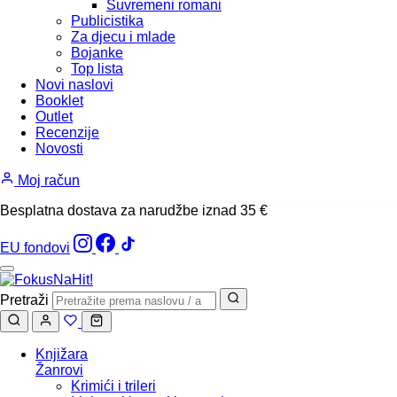
Suvremeni romani
Publicistika
Za djecu i mlade
Bojanke
Top lista
Novi naslovi
Booklet
Outlet
Recenzije
Novosti
Moj račun
Besplatna dostava za narudžbe iznad 35 €
EU fondovi
Pretraži
Knjižara
Žanrovi
Krimići i trileri