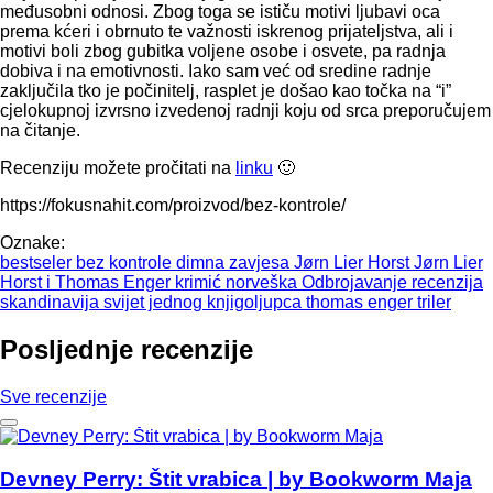
međusobni odnosi. Zbog toga se ističu motivi ljubavi oca
prema kćeri i obrnuto te važnosti iskrenog prijateljstva, ali i
motivi boli zbog gubitka voljene osobe i osvete, pa radnja
dobiva i na emotivnosti. Iako sam već od sredine radnje
zaključila tko je počinitelj, rasplet je došao kao točka na “i”
cjelokupnoj izvrsno izvedenoj radnji koju od srca preporučujem
na čitanje.
Recenziju možete pročitati na
linku
🙂
https://fokusnahit.com/proizvod/bez-kontrole/
Oznake:
bestseler
bez kontrole
dimna zavjesa
Jørn Lier Horst
Jørn Lier
Horst i Thomas Enger
krimić
norveška
Odbrojavanje
recenzija
skandinavija
svijet jednog knjigoljupca
thomas enger
triler
Posljednje recenzije
Sve recenzije
Devney Perry: Štit vrabica | by Bookworm Maja