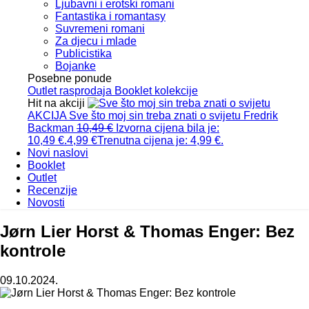
Ljubavni i erotski romani
Fantastika i romantasy
Suvremeni romani
Za djecu i mlade
Publicistika
Bojanke
Posebne ponude
Outlet
rasprodaja
Booklet
kolekcije
Hit na akciji
AKCIJA
Sve što moj sin treba znati o svijetu
Fredrik
Backman
10,49
€
Izvorna cijena bila je:
10,49 €.
4,99
€
Trenutna cijena je: 4,99 €.
Novi naslovi
Booklet
Outlet
Recenzije
Novosti
Jørn Lier Horst & Thomas Enger: Bez
kontrole
09.10.2024.