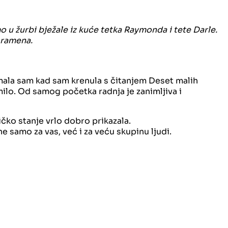
o u žurbi bježale iz kuće tetka Raymonda i tete Darle.
 ramena.
 imala sam kad sam krenula s čitanjem Deset malih
ilo. Od samog početka radnja je zanimljiva i
ičko stanje vrlo dobro prikazala.
e samo za vas, već i za veću skupinu ljudi.