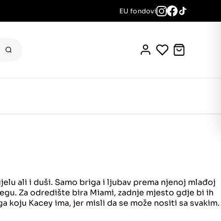
EU fondovi
jelu ali i duši. Samo briga i ljubav prema njenoj mlađoj
jegu. Za odredište bira Miami, zadnje mjesto gdje bi ih
a koju Kacey ima, jer misli da se može nositi sa svakim.