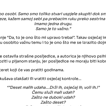
po osobi. Samo smo toliko stvari uspjele skupiti dok sm
ze, kažem samoj sebi pa prebacim ruku preko sestrina
Imamo jedna drugu.
Samo je to važno.”
nje “Da, to je ono što mi upravo treba!”. Takav osjećaj
 osobito važnu temu i to je ono što me se izrazito dojm
e ostavila strašne posljedice, a autorica je njihovo psih
iti u pijanom stanju, jer posljedice ne moraju biti kobn
eret koji će vas pratiti godinama.
šava olakšati ili vratiti osjećaj kontrole…
“”Deset malih udaha….Drži ih, osjećaj ih, voli ih.!”
Čemu služi mali udah?
Zašto ne duboki udah?
Zašto deset?