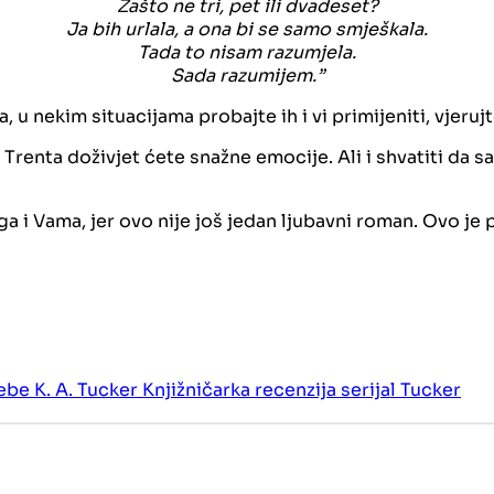
Zašto ne tri, pet ili dvadeset?
Ja bih urlala, a ona bi se samo smješkala.
Tada to nisam razumjela.
Sada razumijem.”
 u nekim situacijama probajte ih i vi primijeniti, vjeruj
y i Trenta doživjet ćete snažne emocije. Ali i shvatiti 
Vama, jer ovo nije još jedan ljubavni roman. Ovo je pri
tebe
K. A. Tucker
Knjižničarka
recenzija
serijal
Tucker