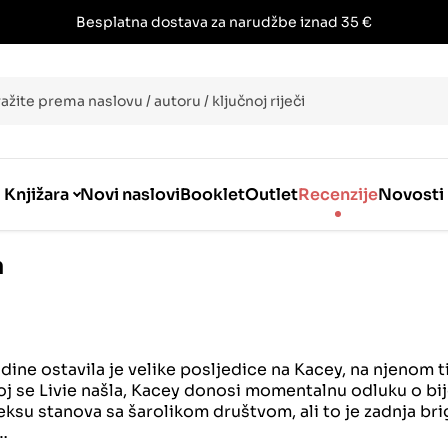
Besplatna dostava za narudžbe iznad 35 €
i
Knjižara
Novi naslovi
Booklet
Outlet
Recenzije
Novosti
a
dine ostavila je velike posljedice na Kacey, na njenom ti
ojoj se Livie našla, Kacey donosi momentalnu odluku o bi
ksu stanova sa šarolikom društvom, ali to je zadnja brig
e…