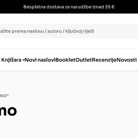
Besplatna dostava za narudžbe iznad 35 €
i
Knjižara
Novi naslovi
Booklet
Outlet
Recenzije
Novosti
ANO”
no