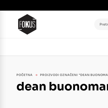
Pretraž
POČETNA
→
PROIZVODI OZNAČENI “DEAN BUONOM
dean buonoma