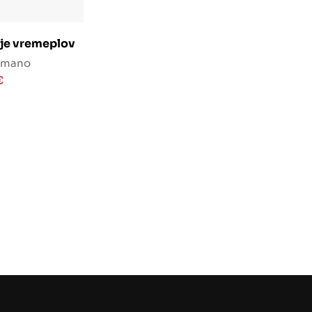
j u košaricu
je vremeplov
omano
€