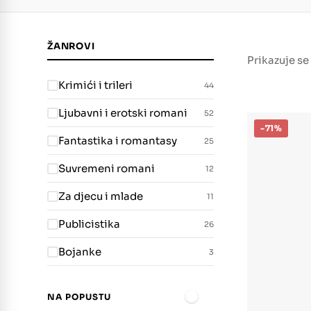
ŽANROVI
Prikazuje se
Krimići i trileri
44
Ljubavni i erotski romani
52
-71%
Fantastika i romantasy
25
Suvremeni romani
12
Za djecu i mlade
11
Publicistika
26
Bojanke
3
NA POPUSTU