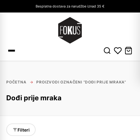
Besplatna dostava za narudžbe iznad 35 €
POČETNA
→
PROIZVODI OZNAČENI “DOĐI PRIJE MRAKA”
Dođi prije mraka
Filteri