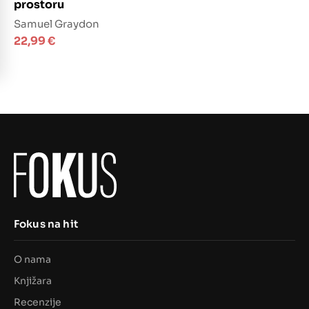
prostoru
Samuel Graydon
22,99
€
Fokus na hit
O nama
Knjižara
Recenzije