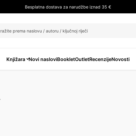
Besplatna dostava za narudžbe iznad 35 €
ži
Knjižara
Novi naslovi
Booklet
Outlet
Recenzije
Novosti
”