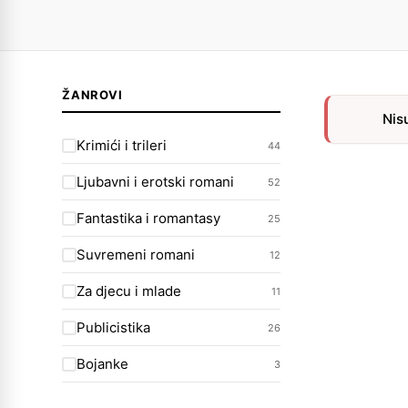
ŽANROVI
Nis
Krimići i trileri
44
Ljubavni i erotski romani
52
Fantastika i romantasy
25
Suvremeni romani
12
Za djecu i mlade
11
Publicistika
26
Bojanke
3