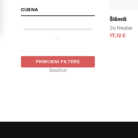
CIJENA
Doda
Šišmiš
Jo Nesbø
17,12
€
—
PRIMIJENI FILTERE
Resetiraj