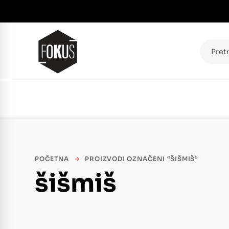
Pretraž
POČETNA
→
PROIZVODI OZNAČENI “ŠIŠMIŠ”
šišmiš