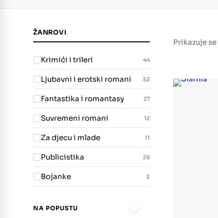
ŽANROVI
Prikazuje se
Krimići i trileri
44
Ljubavni i erotski romani
52
Fantastika i romantasy
27
Suvremeni romani
12
Za djecu i mlade
11
Publicistika
26
Bojanke
2
NA POPUSTU