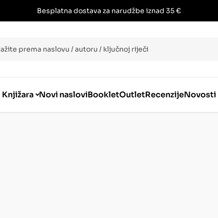
Besplatna dostava za narudžbe iznad 35 €
i
Knjižara
Novi naslovi
Booklet
Outlet
Recenzije
Novosti