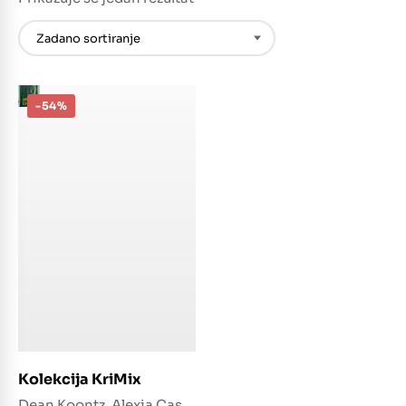
-54%
Dodaj u košaricu
Kolekcija KriMix
Dean Koontz, Alexia Casale, Riley Sager