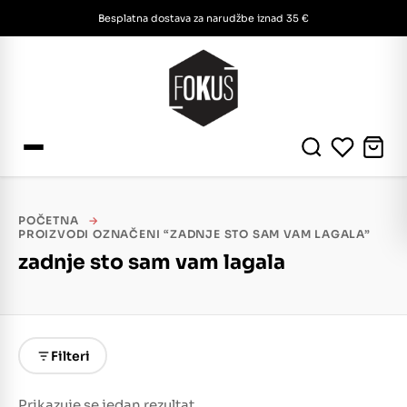
Besplatna dostava za narudžbe iznad 35 €
POČETNA
→
PROIZVODI OZNAČENI “ZADNJE STO SAM VAM LAGALA”
zadnje sto sam vam lagala
Filteri
Prikazuje se jedan rezultat