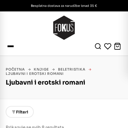
Besplatna dostava za narudžbe iznad 35 €
POČETNA
→
KNJIGE
→
BELETRISTIKA
→
LJUBAVNI I EROTSKI ROMANI
Ljubavni i erotski romani
Filteri
Prikazuje se svih 8 rezultata