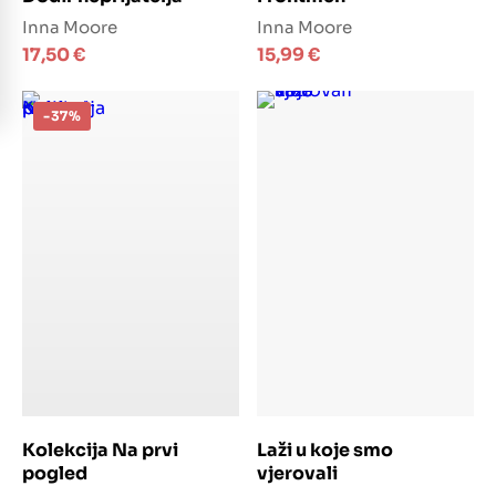
Inna Moore
Inna Moore
17,50
€
15,99
€
-37%
Dodaj u košaricu
Dodaj u košaricu
Kolekcija Na prvi
Laži u koje smo
pogled
vjerovali