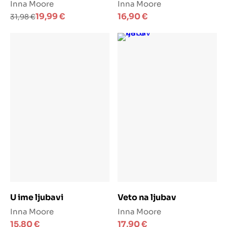
Inna Moore
Inna Moore
Izvorna
Trenutna
19,99
€
16,90
€
31,98
€
cijena
cijena
bila
je:
je:
19,99 €.
31,98 €.
Dodaj u košaricu
Dodaj u košaricu
U ime ljubavi
Veto na ljubav
Inna Moore
Inna Moore
15,80
€
17,90
€