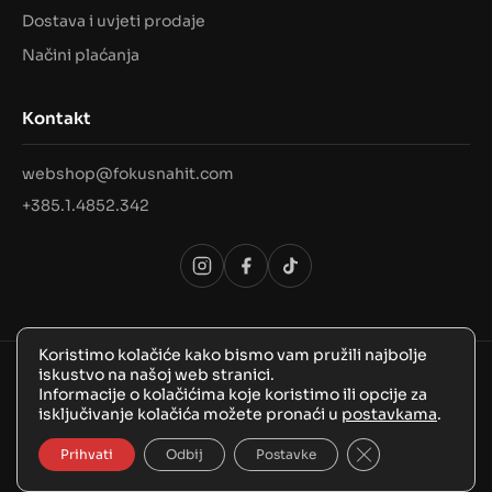
Dostava i uvjeti prodaje
Načini plaćanja
Kontakt
webshop@fokusnahit.com
+385.1.4852.342
Koristimo kolačiće kako bismo vam pružili najbolje
iskustvo na našoj web stranici.
© 2026 Sva prava pridržana, FokusNaHit!
Informacije o kolačićima koje koristimo ili opcije za
isključivanje kolačića možete pronaći u
postavkama
.
Close GDPR Coo
Prihvati
Odbij
Postavke
BozooArt