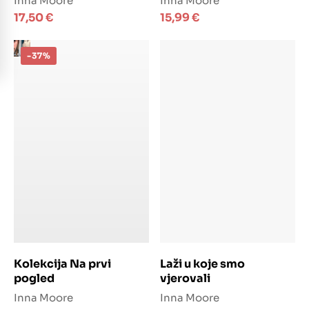
Inna Moore
Inna Moore
17,50
€
15,99
€
-37%
Dodaj u košaricu
Dodaj u košaricu
Kolekcija Na prvi
Laži u koje smo
pogled
vjerovali
Inna Moore
Inna Moore