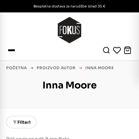
Besplatna dostava za narudžbe iznad 35 €
POČETNA
→
PROIZVOD AUTOR
→
INNA MOORE
Inna Moore
Filteri
Prikazuje se svih 8 rezultata