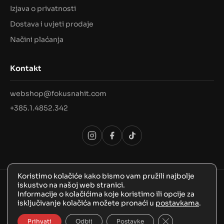
Izjava o privatnosti
Dostava i uvjeti prodaje
Načini plaćanja
Kontakt
webshop@fokusnahit.com
+385.1.4852.342
Koristimo kolačiće kako bismo vam pružili najbolje
iskustvo na našoj web stranici.
© 2026 Sva prava pridržana, FokusNaHit!
Informacije o kolačićima koje koristimo ili opcije za
isključivanje kolačića možete pronaći u
postavkama
.
Close GDPR Coo
Prihvati
Odbij
Postavke