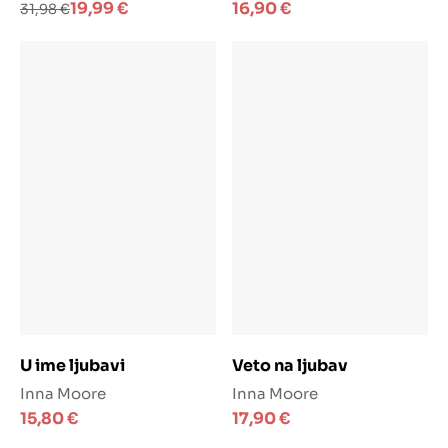
Izvorna
Trenutna
19,99
€
16,90
€
31,98
€
cijena
cijena
bila
je:
je:
19,99 €.
31,98 €.
Dodaj u košaricu
Dodaj u košaricu
U ime ljubavi
Veto na ljubav
Inna Moore
Inna Moore
15,80
€
17,90
€