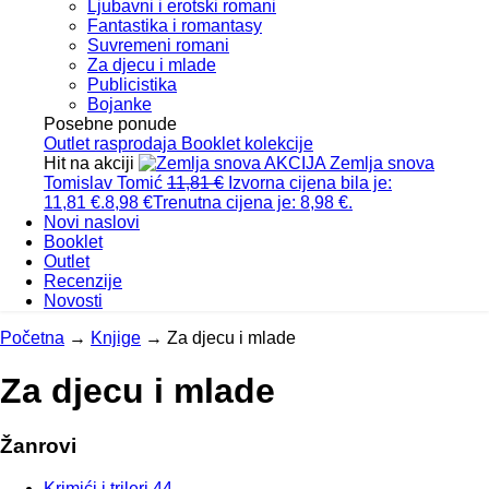
Ljubavni i erotski romani
Fantastika i romantasy
Suvremeni romani
Za djecu i mlade
Publicistika
Bojanke
Posebne ponude
Outlet
rasprodaja
Booklet
kolekcije
Hit na akciji
AKCIJA
Zemlja snova
Tomislav Tomić
11,81
€
Izvorna cijena bila je:
11,81 €.
8,98
€
Trenutna cijena je: 8,98 €.
Novi naslovi
Booklet
Outlet
Recenzije
Novosti
Početna
→
Knjige
→
Za djecu i mlade
Za djecu i mlade
Žanrovi
Krimići i trileri
44