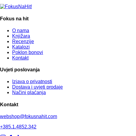
Fokus na hit
O nama
Knjižara
Recenzije
Katalozi
Poklon bonovi
Kontakt
Uvjeti poslovanja
Izjava o privatnosti
Dostava i uvjeti prodaje
Načini plaćanja
Kontakt
webshop@fokusnahit.com
+385.1.4852.342