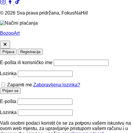
© 2026 Sva prava pridržana, FokusNaHit!
BozooArt
Prijava
Registracija
E-pošta ili korisničko ime
Lozinka
Zapamti me
Zaboravljena lozinka?
Prijavi se
E-pošta
Lozinka
Vaši osobni podaci koristit će se za potporu vašem iskustvu na
ovom web mjestu, za upravljanje pristupom vašem računu i u