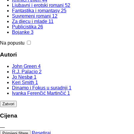
Ljubavni i erotski romani
52
Fantastika i romantasy
25
Suvremeni romani
12
Za djecu i mlade
11
Publicistika
26
Bojanke
3
Na popustu
Autori
John Green
4
R.J. Palacio
2
Jo Nesbø
1
Keri Smith
1
Dinamo i Fokus u suradnji
1
Ivanka Ferenčić Martinčić
1
Zatvori
Cijena
—
Resetiraj
Primijeni filtere