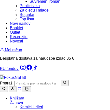
Suvremeni romani
Publicistika
Za djecu i mlade
Bojanke
Top lista
Novi naslovi
Booklet
Outlet
Recenzije
Novosti
Moj račun
Besplatna dostava za narudžbe iznad 35 €
EU fondovi
Pretraži
Knjižara
Žanrovi
Krimići i trileri