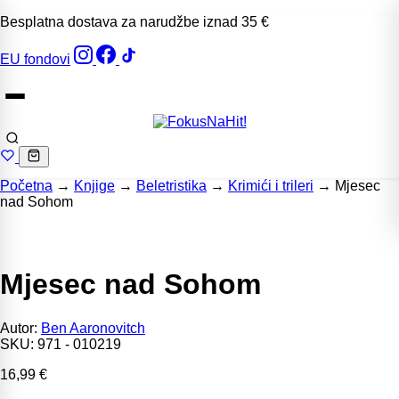
Besplatna dostava za narudžbe iznad 35 €
EU fondovi
Početna
→
Knjige
→
Beletristika
→
Krimići i trileri
→
Mjesec
nad Sohom
Mjesec nad Sohom
Autor:
Ben Aaronovitch
SKU:
971 - 010219
16,99
€