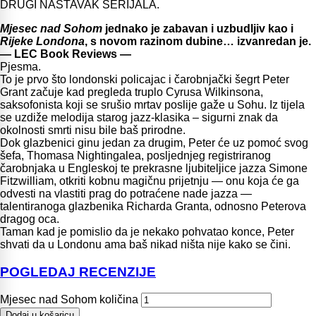
DRUGI NASTAVAK SERIJALA.
Mjesec nad Sohom
jednako je zabavan
i uzbudljiv kao i
Rijeke Londona
, s novom razinom dubine… izvanredan je.
― LEC Book Reviews ―
Pjesma.
To je prvo što londonski policajac i čarobnjački šegrt Peter
Grant začuje kad pregleda truplo Cyrusa Wilkinsona,
saksofonista koji se srušio mrtav poslije gaže u Sohu. Iz tijela
se uzdiže melodija starog jazz-klasika – sigurni znak da
okolnosti smrti nisu bile baš prirodne.
Dok glazbenici ginu jedan za drugim, Peter će uz pomoć svog
šefa, Thomasa Nightingalea, posljednjeg registriranog
čarobnjaka u Engleskoj te prekrasne ljubiteljice jazza Simone
Fitzwilliam, otkriti kobnu magičnu prijetnju ― onu koja će ga
odvesti na vlastiti prag do potraćene nade jazza ―
talentiranoga glazbenika Richarda Granta, odnosno Peterova
dragog oca.
Taman kad je pomislio da je nekako pohvatao konce, Peter
shvati da u Londonu ama baš nikad ništa nije kako se čini.
POGLEDAJ RECENZIJE
Mjesec nad Sohom količina
Dodaj u košaricu