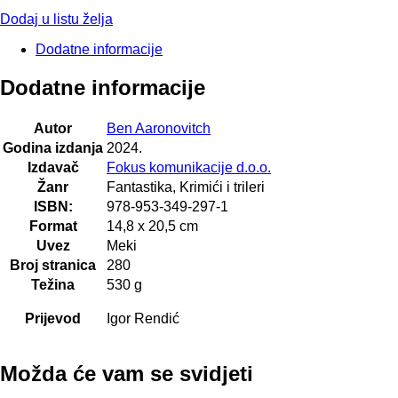
Dodaj u listu želja
Dodatne informacije
Dodatne informacije
Autor
Ben Aaronovitch
Godina izdanja
2024.
Izdavač
Fokus komunikacije d.o.o.
Žanr
Fantastika, Krimići i trileri
ISBN:
978-953-349-297-1
Format
14,8 x 20,5 cm
Uvez
Meki
Broj stranica
280
Težina
530 g
Prijevod
Igor Rendić
Možda će vam se svidjeti