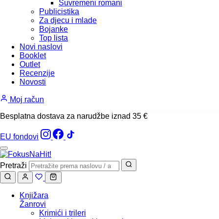
Suvremeni romani
Publicistika
Za djecu i mlade
Bojanke
Top lista
Novi naslovi
Booklet
Outlet
Recenzije
Novosti
Moj račun
Besplatna dostava za narudžbe iznad 35 €
EU fondovi
Pretraži
Knjižara
Žanrovi
Krimići i trileri