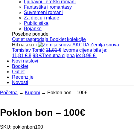
Ljubavni i erotski romani
Fantastika i romantasy
Suvremeni romani
Za djecu i mlade
Publicistika
Bojanke
Posebne ponude
Outlet
rasprodaja
Booklet
kolekcije
Hit na akciji
AKCIJA
Zemlja snova
Tomislav Tomić
11,81
€
Izvorna cijena bila je:
11,81 €.
8,98
€
Trenutna cijena je: 8,98 €.
Novi naslovi
Booklet
Outlet
Recenzije
Novosti
Početna
→
Kuponi
→
Poklon bon – 100€
Poklon bon – 100€
SKU:
poklonbon100