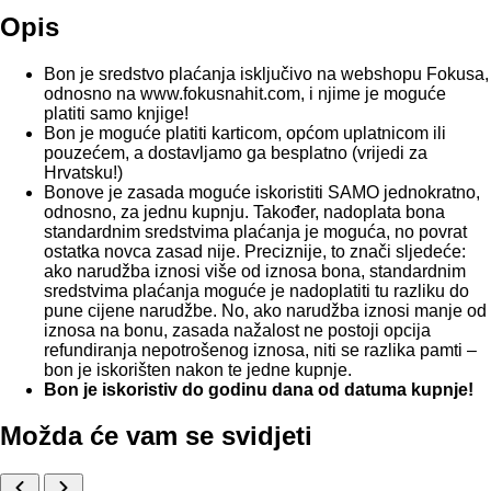
Opis
Bon je sredstvo plaćanja isključivo na webshopu Fokusa,
odnosno na www.fokusnahit.com, i njime je moguće
platiti samo knjige!
Bon je moguće platiti karticom, općom uplatnicom ili
pouzećem, a dostavljamo ga besplatno (vrijedi za
Hrvatsku!)
Bonove je zasada moguće iskoristiti SAMO jednokratno,
odnosno, za jednu kupnju. Također, nadoplata bona
standardnim sredstvima plaćanja je moguća, no povrat
ostatka novca zasad nije. Preciznije, to znači sljedeće:
ako narudžba iznosi više od iznosa bona, standardnim
sredstvima plaćanja moguće je nadoplatiti tu razliku do
pune cijene narudžbe. No, ako narudžba iznosi manje od
iznosa na bonu, zasada nažalost ne postoji opcija
refundiranja nepotrošenog iznosa, niti se razlika pamti –
bon je iskorišten nakon te jedne kupnje.
Bon je iskoristiv do godinu dana od datuma kupnje!
Možda će vam se svidjeti