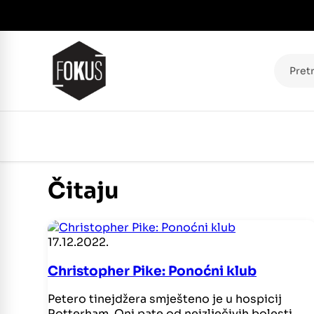
Pretraž
Čitaju
17.12.2022.
Christopher Pike: Ponoćni klub
Petero tinejdžera smješteno je u hospicij
Rotterham. Oni pate od neizlječivih bolesti.