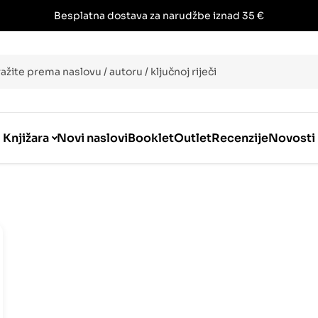
Besplatna dostava za narudžbe iznad 35 €
i
Knjižara
Novi naslovi
Booklet
Outlet
Recenzije
Novosti