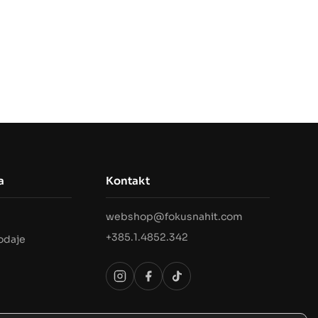
a
Kontakt
webshop@fokusnahit.com
i
+385.1.4852.342
rodaje