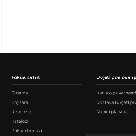
j
Fokus na hit
Uvjeti poslovanj
O nama
Izjava o privatnost
Knjižara
Dostava i uvjeti p
Recenzije
Načini plaćanja
Katalozi
Poklon bonovi