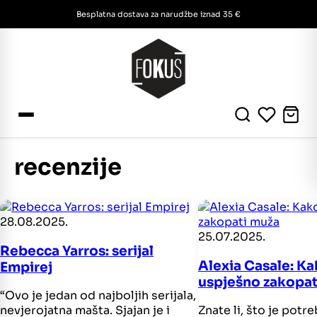
Besplatna dostava za narudžbe iznad 35 €
recenzije
28.08.2025.
25.07.2025.
Rebecca Yarros: serijal
Alexia Casale: K
Empirej
uspješno zakopat
“Ovo je jedan od najboljih serijala,
nevjerojatna mašta. Sjajan je i
Znate li, što je potr