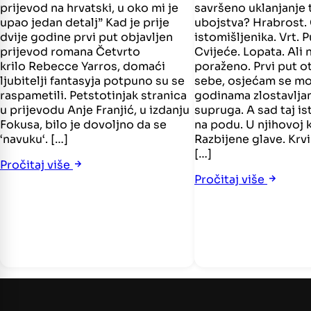
prijevod na hrvatski, u oko mi je
savršeno uklanjanje
upao jedan detalj” Kad je prije
ubojstva? Hrabrost.
dvije godine prvi put objavljen
istomišljenika. Vrt. 
prijevod romana Četvrto
Cvijeće. Lopata. Ali
krilo Rebecce Yarros, domaći
poraženo. Prvi put o
ljubitelji fantasyja potpuno su se
sebe, osjećam se moć
raspametili. Petstotinjak stranica
godinama zlostavlja
u prijevodu Anje Franjić, u izdanju
supruga. A sad taj is
Fokusa, bilo je dovoljno da se
na podu. U njihovoj k
‘navuku‘. […]
Razbijene glave. Krvi
[…]
Pročitaj više
Pročitaj više