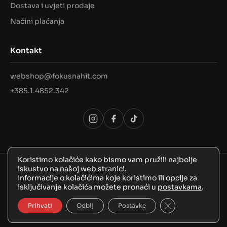
Dostava i uvjeti prodaje
Načini plaćanja
Kontakt
webshop@fokusnahit.com
+385.1.4852.342
Koristimo kolačiće kako bismo vam pružili najbolje
iskustvo na našoj web stranici.
© 2026 Sva prava pridržana, FokusNaHit!
Informacije o kolačićima koje koristimo ili opcije za
isključivanje kolačića možete pronaći u
postavkama
.
Close GDPR Coo
Prihvati
Odbij
Postavke
BozooArt