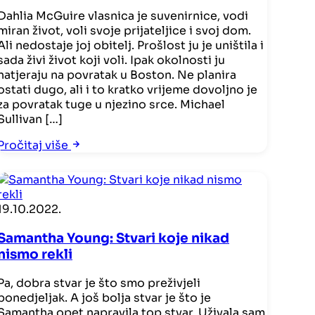
Dahlia McGuire vlasnica je suvenirnice, vodi
miran život, voli svoje prijateljice i svoj dom.
Ali nedostaje joj obitelj. Prošlost ju je uništila i
sada živi život koji voli. Ipak okolnosti ju
natjeraju na povratak u Boston. Ne planira
ostati dugo, ali i to kratko vrijeme dovoljno je
za povratak tuge u njezino srce. Michael
Sullivan […]
Pročitaj više
19.10.2022.
Samantha Young: Stvari koje nikad
nismo rekli
Pa, dobra stvar je što smo preživjeli
ponedjeljak. A još bolja stvar je što je
Samantha opet napravila top stvar. Uživala sam