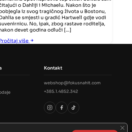
čitajući o Dahliji i Michaelu. Nakon što je
pobjegla iz svog tragičnog života u Bostonu,
Dahlia se smjesti u gradić Hartwell gdje vodi
suvenirnicu. No, ipak, zbog rastave roditelja,
nakon devet godina odluči […]
Pročitaj više
a
Kontakt
webshop@fokusnahit.com
i
+385.1.4852.342
rodaje
Clos