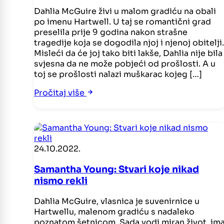
Dahlia McGuire živi u malom gradiću na obali
po imenu Hartwell. U taj se romantični grad
preselila prije 9 godina nakon strašne
tragedije koja se dogodila njoj i njenoj obitelji.
Misleći da će joj tako biti lakše, Dahlia nije bila
svjesna da ne može pobjeći od prošlosti. A u
toj se prošlosti nalazi muškarac kojeg […]
Pročitaj više
24.10.2022.
Samantha Young: Stvari koje nikad
nismo rekli
Dahlia McGuire, vlasnica je suvenirnice u
Hartwellu, malenom gradiću s nadaleko
poznatom šetnicom. Sada vodi miran život, im