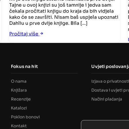
Tajne u ovoj knjizi su još tamnije i jedva sam
čekala pročitati knjigu do kraja da bih vidjela
kako će se završiti. Nisam baš uspjela upoznati
Dahliu u prve dvije knjige. Bila […]
Pročitaj više
Fokus na hit
Uvjeti poslovanj
O nama
Izjava o privatnost
Knjižara
Dostava i uvjeti p
Recenzije
Načini plaćanja
Katalozi
Poklon bonovi
Kontakt