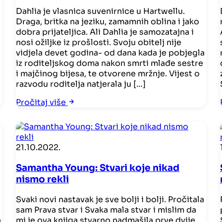
Dahlia je vlasnica suvenirnice u Hartwellu.
Draga, britka na jeziku, zamamnih oblina i jako
dobra prijateljica. Ali Dahlia je samozatajna i
nosi ožiljke iz prošlosti. Svoju obitelj nije
vidjela devet godina- od dana kada je pobjegla
iz roditeljskog doma nakon smrti mlađe sestre
i majčinog bijesa, te otvorene mržnje. Vijest o
razvodu roditelja natjerala ju […]
Pročitaj više
21.10.2022.
Samantha Young: Stvari koje nikad
nismo rekli
Svaki novi nastavak je sve bolji i bolji. Pročitala
sam Prava stvar i Svaka mala stvar i mislim da
a
mi je ova knjiga stvarno nadmašila prve dvije.