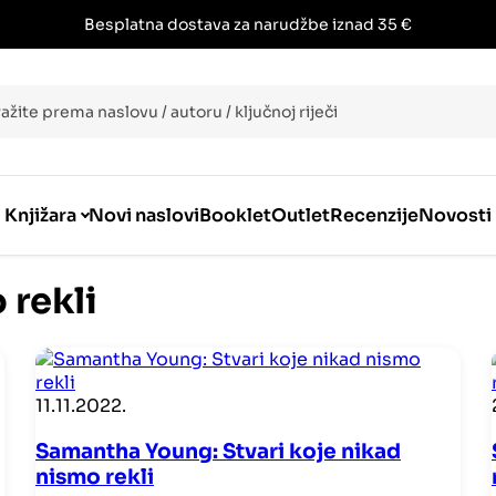
Besplatna dostava za narudžbe iznad 35 €
i
Knjižara
Novi naslovi
Booklet
Outlet
Recenzije
Novosti
 rekli
11.11.2022.
Samantha Young: Stvari koje nikad
nismo rekli