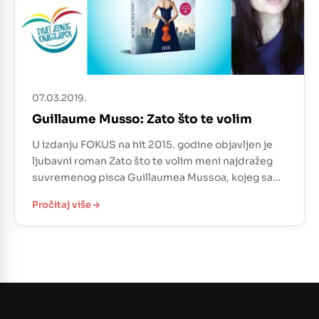
07.03.2019.
Guillaume Musso: Zato što te volim
U izdanju FOKUS na hit 2015. godine objavljen je
ljubavni roman Zato što te volim meni najdražeg
suvremenog pisca Guillaumea Mussoa, kojeg sam
već jednom pročitala 2016. godine i danas
Pročitaj više
ponovno dovršila. Prvu recenziju ovog romana s
opisom pronađite na
linku: https://web.facebook.com/
…/a.19336822068…/2003340736592665/… Danas
mogu samo nadopuniti prethodnu recenziju.
Dakle, ovaj je roman doista prekrasan koliko i
potresan, a […]