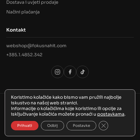
Dostava i uvjeti prodaje
Načini plaćanja
Kontakt
webshop@fokusnahit.com
+385.1.4852.342
Koristimo kolačiće kako bismo vam pružili najbolje
iskustvo na našoj web stranici.
© 2026 Sva prava pridržana, FokusNaHit!
Informacije o kolačićima koje koristimo ili opcije za
isključivanje kolačića možete pronaći u
postavkama
.
Close GDPR Coo
Prihvati
Odbij
Postavke
BozooArt