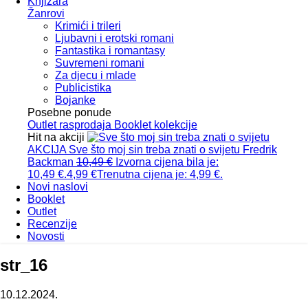
Knjižara
Žanrovi
Krimići i trileri
Ljubavni i erotski romani
Fantastika i romantasy
Suvremeni romani
Za djecu i mlade
Publicistika
Bojanke
Posebne ponude
Outlet
rasprodaja
Booklet
kolekcije
Hit na akciji
AKCIJA
Sve što moj sin treba znati o svijetu
Fredrik
Backman
10,49
€
Izvorna cijena bila je:
10,49 €.
4,99
€
Trenutna cijena je: 4,99 €.
Novi naslovi
Booklet
Outlet
Recenzije
Novosti
str_16
10.12.2024.