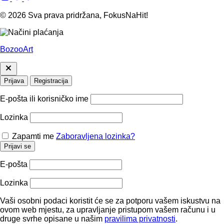
© 2026 Sva prava pridržana, FokusNaHit!
BozooArt
Prijava
Registracija
E-pošta ili korisničko ime
Lozinka
Zapamti me
Zaboravljena lozinka?
Prijavi se
E-pošta
Lozinka
Vaši osobni podaci koristit će se za potporu vašem iskustvu na
ovom web mjestu, za upravljanje pristupom vašem računu i u
druge svrhe opisane u našim
pravilima privatnosti
.