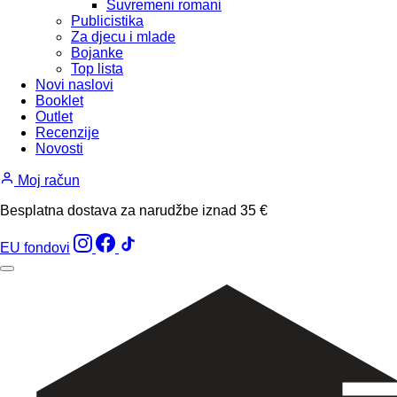
Suvremeni romani
Publicistika
Za djecu i mlade
Bojanke
Top lista
Novi naslovi
Booklet
Outlet
Recenzije
Novosti
Moj račun
Besplatna dostava za narudžbe iznad 35 €
EU fondovi