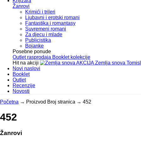
Knjižara
Žanrovi
Krimići i trileri
Ljubavni i erotski romani
Fantastika i romantasy
Suvremeni romani
Za djecu i mlade
Publicistika
Bojanke
Posebne ponude
Outlet
rasprodaja
Booklet
kolekcije
Hit na akciji
AKCIJA
Zemlja snova
Tomis
Novi naslovi
Booklet
Outlet
Recenzije
Novosti
Početna
→
Proizvod Broj stranica
→
452
452
Žanrovi