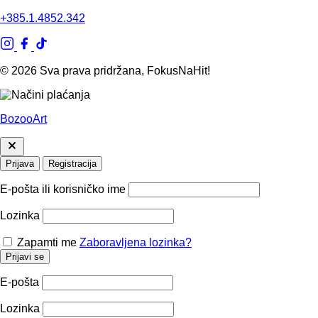
+385.1.4852.342
© 2026 Sva prava pridržana, FokusNaHit!
BozooArt
Prijava
Registracija
E-pošta ili korisničko ime
Lozinka
Zapamti me
Zaboravljena lozinka?
Prijavi se
E-pošta
Lozinka