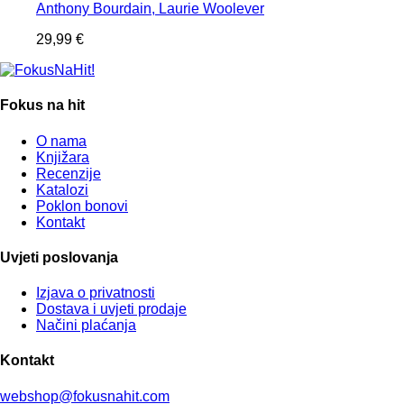
Anthony Bourdain, Laurie Woolever
29,99
€
Fokus na hit
O nama
Knjižara
Recenzije
Katalozi
Poklon bonovi
Kontakt
Uvjeti poslovanja
Izjava o privatnosti
Dostava i uvjeti prodaje
Načini plaćanja
Kontakt
webshop@fokusnahit.com