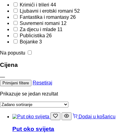
Krimići i trileri
44
Ljubavni i erotski romani
52
Fantastika i romantasy
26
Suvremeni romani
12
Za djecu i mlade
11
Publicistika
26
Bojanke
3
Na popustu
Cijena
—
Resetiraj
Primijeni filtere
Prikazuje se jedan rezultat
Dodaj u košaricu
Put oko svijeta