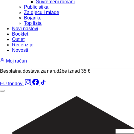
Suvremeni romani
Publicistika
Za djecu i mlade
Bojanke
Top lista
Novi naslovi
Booklet
Outlet
Recenzije
Novosti
Moj račun
Besplatna dostava za narudžbe iznad 35 €
EU fondovi