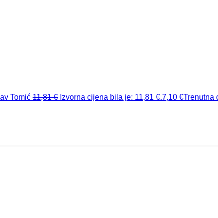
lav Tomić
11,81
€
Izvorna cijena bila je: 11,81 €.
7,10
€
Trenutna c