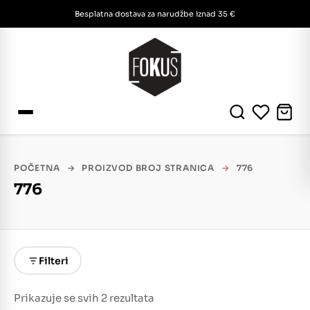
Besplatna dostava za narudžbe iznad 35 €
POČETNA
→
PROIZVOD BROJ STRANICA
→
776
776
Filteri
Prikazuje se svih 2 rezultata