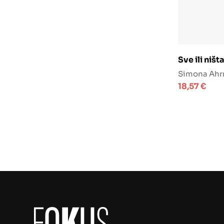
Doda
Sve ili ništ
Simona Ahr
18,57
€