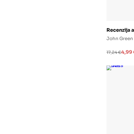
Doda
Recenzija 
John Green
Izvorna
Trenutna
4,99
17,24
€
cijena
cijena
bila
je:
je:
4,99 €.
17,24 €.