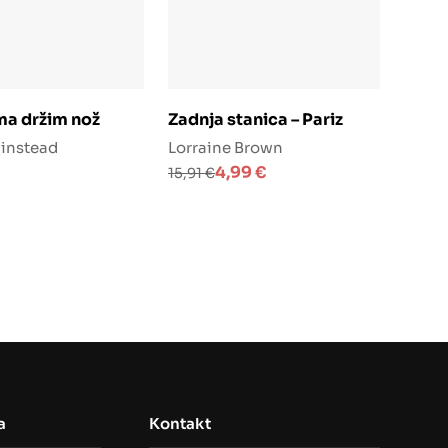
odaj u košaricu
Dodaj u košaricu
ma držim nož
Zadnja stanica – Pariz
instead
Lorraine Brown
Izvorna
Trenutna
4,99
€
15,91
€
cijena
cijena
bila
je:
je:
4,99 €.
15,91 €.
a
Kontakt