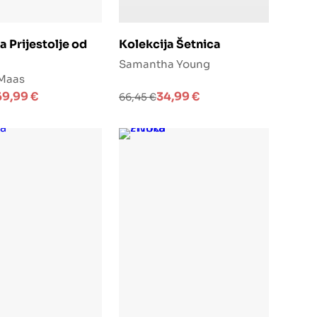
odaj u košaricu
Dodaj u košaricu
a Prijestolje od
Kolekcija Šetnica
Samantha Young
 Maas
a
Izvorna
Trenutna
69,99
€
34,99
€
66,45
€
cijena
cijena
bila
je:
je:
34,99 €.
.
66,45 €.