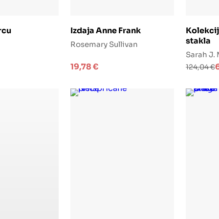
j u košaricu
Dodaj u košaricu
D
rcu
Izdaja Anne Frank
Kolekcij
stakla
Rosemary Sullivan
Sarah J.
Izvorna
Trenutn
19,78
€
124,04
€
cijena
cijena
bila
je:
je:
69,99 €.
124,04 €