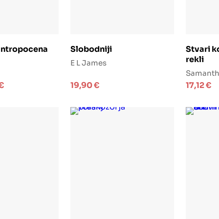
j u košaricu
Dodaj u košaricu
D
antropocena
Slobodniji
Stvari k
rekli
E L James
Samanth
€
19,90
€
17,12
€