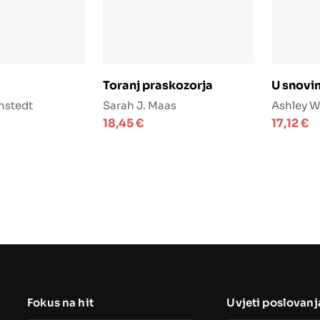
j u košaricu
Dodaj u košaricu
D
a
Toranj praskozorja
U snovi
nstedt
Sarah J. Maas
Ashley W
18,45
€
17,12
€
Fokus na hit
Uvjeti poslovanj