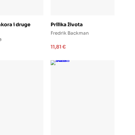
odaj u košaricu
Dodaj u košaricu
kora i druge
Prilika života
Fredrik Backman
ø
11,81
€