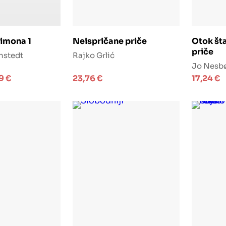
j u košaricu
Dodaj u košaricu
D
Simona 1
Neispričane priče
Otok šta
priče
nstedt
Rajko Grlić
Jo Nesb
99
€
23,76
€
17,24
€