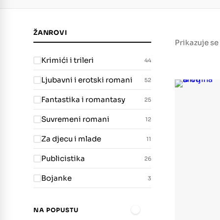
ŽANROVI
Prikazuje se 
Krimići i trileri
44
Ljubavni i erotski romani
52
Fantastika i romantasy
25
Suvremeni romani
12
Za djecu i mlade
11
Publicistika
26
Bojanke
3
NA POPUSTU