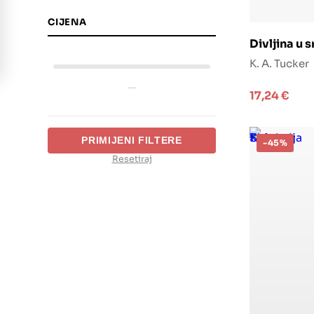
CIJENA
Doda
Divljina u s
K. A. Tucker
—
17,24
€
PRIMIJENI FILTERE
-45%
Resetiraj