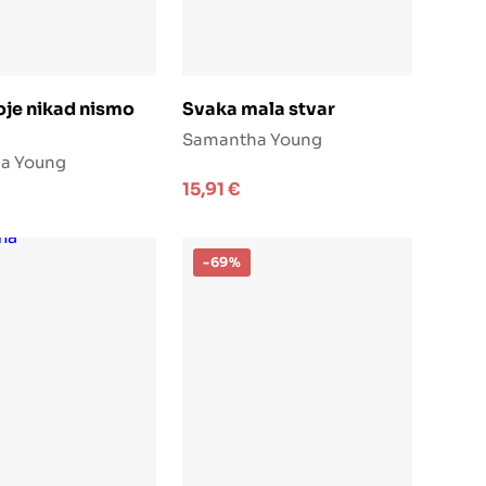
odaj u košaricu
Dodaj u košaricu
oje nikad nismo
Svaka mala stvar
Samantha Young
a Young
15,91
€
-69%