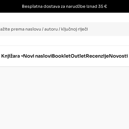
Besplatna dostava za narudžbe iznad 35 €
i
Knjižara
Novi naslovi
Booklet
Outlet
Recenzije
Novosti