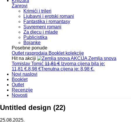
Knjižara
Žanrovi
Krimići i trileri
Ljubavni i erotski romani
Fantastika i romantasy
Suvremeni romani
Za djecu i mlade
Publicistika
Bojanke
Posebne ponude
Outlet
rasprodaja
Booklet
kolekcije
Hit na akciji
AKCIJA
Zemlja snova
Tomislav Tomić
11,81
€
Izvorna cijena bila je:
11,81 €.
8,98
€
Trenutna cijena je: 8,98 €.
Novi naslovi
Booklet
Outlet
Recenzije
Novosti
Untitled design (22)
25.08.2025.