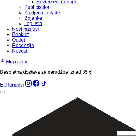
Suvremeni romani
Publicistika
Za djecu i mlade
Bojanke
Top lista
Novi naslovi
Booklet
Outlet
Recenzije
Novosti
Moj račun
Besplatna dostava za narudžbe iznad 35 €
EU fondovi