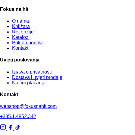
Fokus na hit
O nama
Knjižara
Recenzije
Katalozi
Poklon bonovi
Kontakt
Uvjeti poslovanja
Izjava o privatnosti
Dostava i uvjeti prodaje
Načini plaćanja
Kontakt
webshop@fokusnahit.com
+385.1.4852.342