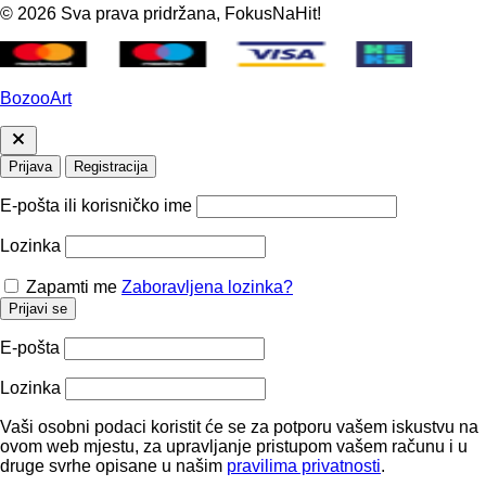
© 2026 Sva prava pridržana, FokusNaHit!
BozooArt
Prijava
Registracija
E-pošta ili korisničko ime
Lozinka
Zapamti me
Zaboravljena lozinka?
Prijavi se
E-pošta
Lozinka
Vaši osobni podaci koristit će se za potporu vašem iskustvu na
ovom web mjestu, za upravljanje pristupom vašem računu i u
druge svrhe opisane u našim
pravilima privatnosti
.