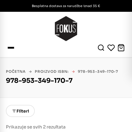
Besplatna dostava za narudžbe iznad 35 €
POČETNA
→
PROIZVOD ISBN:
→
978-953-349-170-7
978-953-349-170-7
Filteri
Prikazuje se svih 2 rezultata