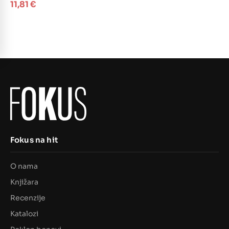
11,81
€
Fokus na hit
O nama
Knjižara
Recenzije
Katalozi