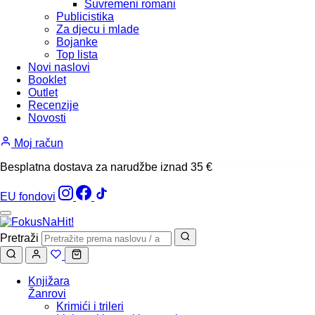
Suvremeni romani
Publicistika
Za djecu i mlade
Bojanke
Top lista
Novi naslovi
Booklet
Outlet
Recenzije
Novosti
Moj račun
Besplatna dostava za narudžbe iznad 35 €
EU fondovi
Pretraži
Knjižara
Žanrovi
Krimići i trileri