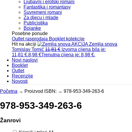
Ljubavni i erotski romani
Fantastika i romantasy
Suvremeni romani
Za djecu i mlade
Publicistika
Bojanke
Posebne ponude
Outlet
rasprodaja
Booklet
kolekcije
Hit na akciji
AKCIJA
Zemlja snova
Tomislav Tomić
11,81
€
Izvorna cijena bila je:
11,81 €.
8,98
€
Trenutna cijena je: 8,98 €.
Novi naslovi
Booklet
Outlet
Recenzije
Novosti
Početna
→
Proizvod ISBN:
→
978-953-349-263-6
978-953-349-263-6
Žanrovi