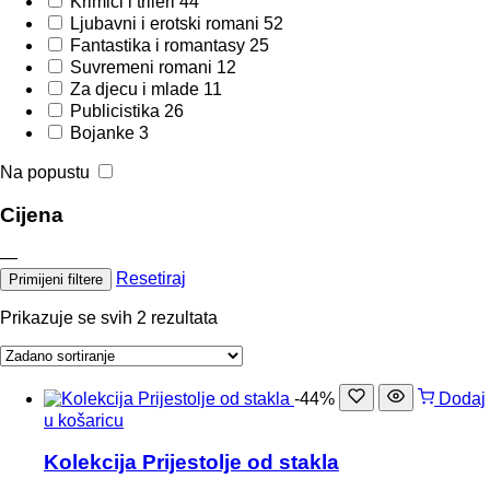
Krimići i trileri
44
Ljubavni i erotski romani
52
Fantastika i romantasy
25
Suvremeni romani
12
Za djecu i mlade
11
Publicistika
26
Bojanke
3
Na popustu
Cijena
—
Resetiraj
Primijeni filtere
Prikazuje se svih 2 rezultata
-44%
Dodaj
u košaricu
Kolekcija Prijestolje od stakla