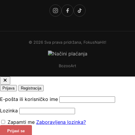
© 2026 Sva prava pridržana, FokusNaHit!
BozooArt
Prijava
Registracija
E-pošta ili korisničko ime
Lozinka
Zapamti me
Zaboravljena lozinka?
Prijavi se