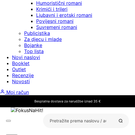
Humoristični romani
Krimići i trileri
Ljubavni i erotski romani
Povijesni romani
Suvremeni romani
Publicistika
Za djecu i mlade
Bojanke
Top lista
Novi naslovi
Booklet
Outlet
Recenzije
Novosti
Moj račun
Besplatna dostava za narudžbe iznad 35 €
Pretraži