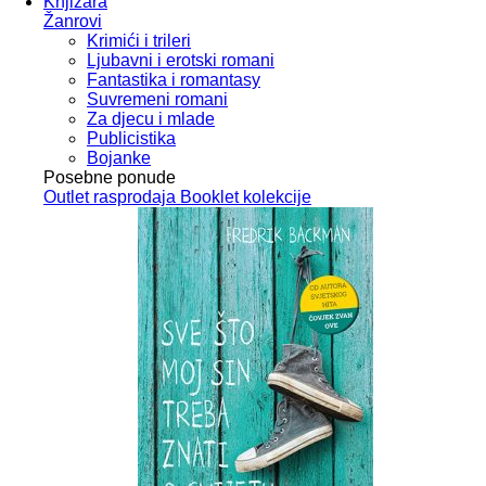
Knjižara
Žanrovi
Krimići i trileri
Ljubavni i erotski romani
Fantastika i romantasy
Suvremeni romani
Za djecu i mlade
Publicistika
Bojanke
Posebne ponude
Outlet
rasprodaja
Booklet
kolekcije