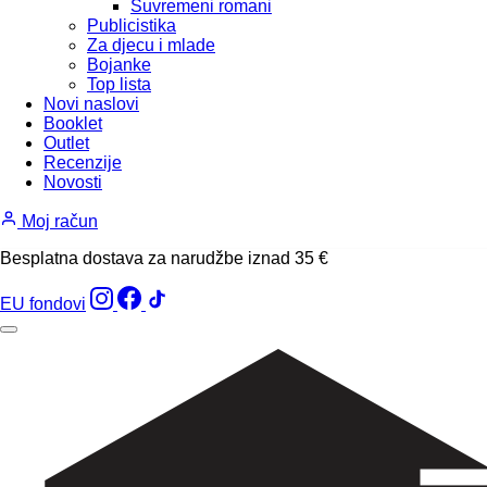
Suvremeni romani
Publicistika
Za djecu i mlade
Bojanke
Top lista
Novi naslovi
Booklet
Outlet
Recenzije
Novosti
Moj račun
Besplatna dostava za narudžbe iznad 35 €
EU fondovi