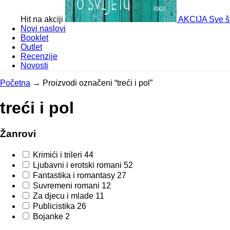
Hit na akciji
AKCIJA
Sve št
Novi naslovi
Booklet
Outlet
Recenzije
Novosti
Početna
→
Proizvodi označeni “treći i pol”
treći i pol
Žanrovi
Krimići i trileri
44
Ljubavni i erotski romani
52
Fantastika i romantasy
27
Suvremeni romani
12
Za djecu i mlade
11
Publicistika
26
Bojanke
2