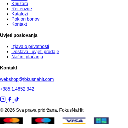
Knjižara
Recenzije
Katalozi
Poklon bonovi
Kontakt
Uvjeti poslovanja
Izjava o privatnosti
Dostava i uvjeti prodaje
Načini plaćanja
Kontakt
webshop@fokusnahit.com
+385.1.4852.342
© 2026 Sva prava pridržana, FokusNaHit!