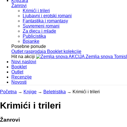
Knjižara
Žanrovi
Krimići i trileri
Ljubavni i erotski romani
Fantastika i romantasy
Suvremeni romani
Za djecu i mlade
Publicistika
Bojanke
Posebne ponude
Outlet
rasprodaja
Booklet
kolekcije
Hit na akciji
AKCIJA
Zemlja snova
Tomis
Novi naslovi
Booklet
Outlet
Recenzije
Novosti
Početna
→
Knjige
→
Beletristika
→
Krimići i trileri
Krimići i trileri
Žanrovi