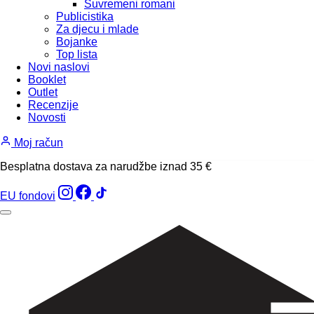
Suvremeni romani
Publicistika
Za djecu i mlade
Bojanke
Top lista
Novi naslovi
Booklet
Outlet
Recenzije
Novosti
Moj račun
Besplatna dostava za narudžbe iznad 35 €
EU fondovi