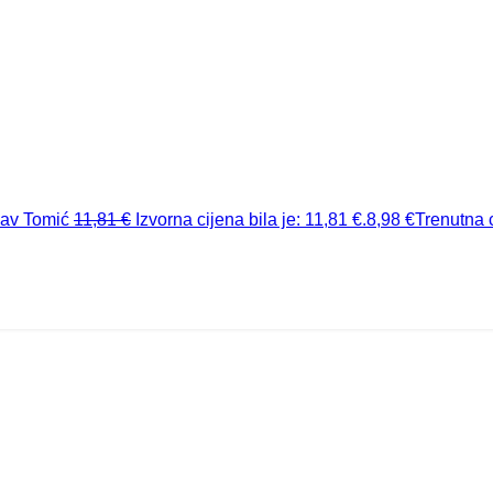
lav Tomić
11,81
€
Izvorna cijena bila je: 11,81 €.
8,98
€
Trenutna c