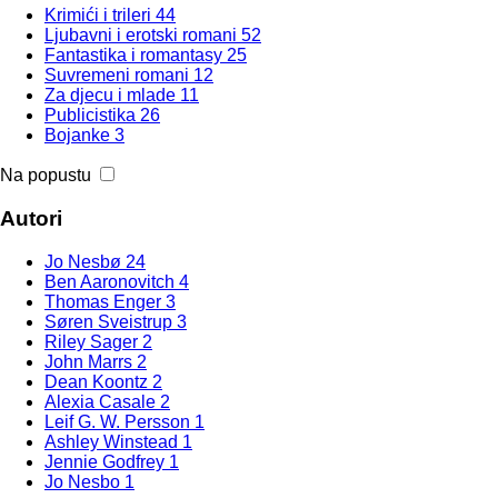
Krimići i trileri
44
Ljubavni i erotski romani
52
Fantastika i romantasy
25
Suvremeni romani
12
Za djecu i mlade
11
Publicistika
26
Bojanke
3
Na popustu
Autori
Jo Nesbø
24
Ben Aaronovitch
4
Thomas Enger
3
Søren Sveistrup
3
Riley Sager
2
John Marrs
2
Dean Koontz
2
Alexia Casale
2
Leif G. W. Persson
1
Ashley Winstead
1
Jennie Godfrey
1
Jo Nesbo
1