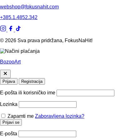
webshop@fokusnahit.com
+385.1.4852.342
© 2026 Sva prava pridržana, FokusNaHit!
BozooArt
Prijava
Registracija
E-pošta ili korisničko ime
Lozinka
Zapamti me
Zaboravljena lozinka?
Prijavi se
E-pošta