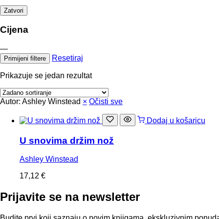
Zatvori
Cijena
—
Resetiraj
Primijeni filtere
Prikazuje se jedan rezultat
Autor: Ashley Winstead
×
Očisti sve
Dodaj u košaricu
U snovima držim nož
Ashley Winstead
17,12
€
Prijavite se na newsletter
Budite prvi koji saznaju o novim knjigama, ekskluzivnim ponuda