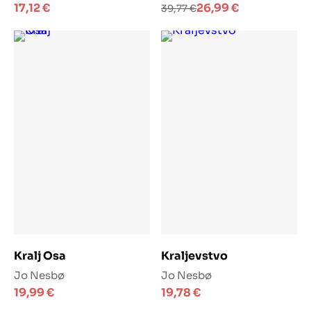
Izvorna
Trenutna
17,12
€
26,99
€
39,77
€
cijena
cijena
bila
je:
je:
26,99 €.
39,77 €.
Dodaj u košaricu
Dodaj u košaricu
Kralj Osa
Kraljevstvo
Jo Nesbø
Jo Nesbø
19,99
€
19,78
€