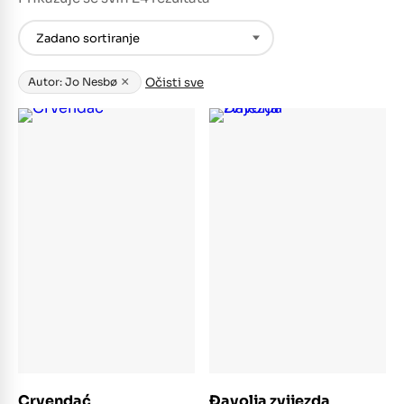
×
Očisti sve
Autor: Jo Nesbø
Dodaj u košaricu
Dodaj u košaricu
Crvendać
Đavolja zvijezda