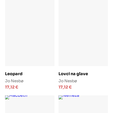
Dodaj u košaricu
Dodaj u košaricu
Leopard
Lovci na glave
Jo Nesbø
Jo Nesbø
17,12
€
17,12
€