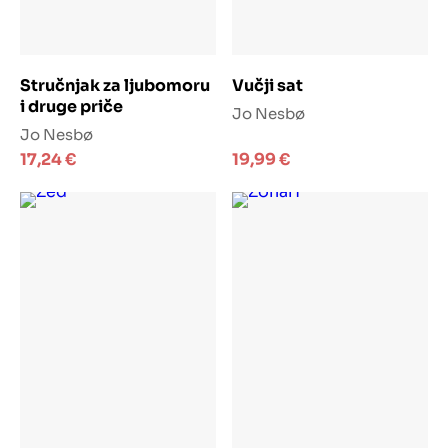
Dodaj u košaricu
Dodaj u košaricu
Stručnjak za ljubomoru
Vučji sat
i druge priče
Jo Nesbø
Jo Nesbø
17,24
€
19,99
€