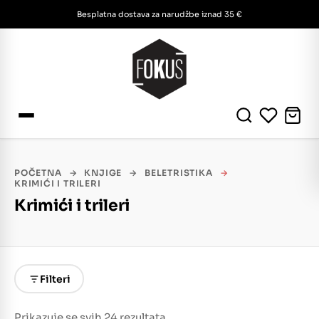
Besplatna dostava za narudžbe iznad 35 €
POČETNA
→
KNJIGE
→
BELETRISTIKA
→
KRIMIĆI I TRILERI
Krimići i trileri
Filteri
Prikazuje se svih 24 rezultata