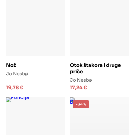
Dodaj u košaricu
Dodaj u košaricu
Nož
Otok štakora i druge
priče
Jo Nesbø
Jo Nesbø
19,78
€
17,24
€
-34%