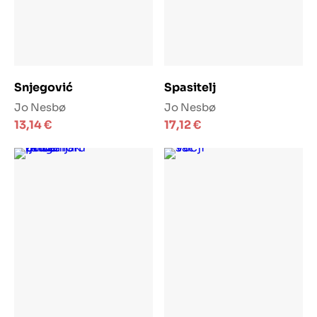
Dodaj u košaricu
Dodaj u košaricu
Snjegović
Spasitelj
Jo Nesbø
Jo Nesbø
13,14
€
17,12
€