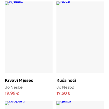
Dodaj u košaricu
Dodaj u košaricu
Krvavi Mjesec
Kuća noći
Jo Nesbø
Jo Nesbø
19,99
€
17,50
€