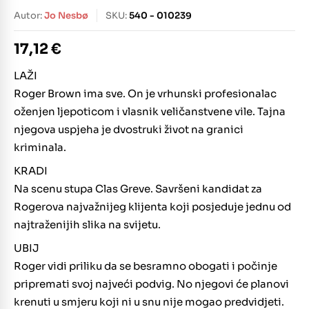
Autor:
Jo Nesbø
SKU:
540 - 010239
17,12
€
LAŽI
Roger Brown ima sve. On je vrhunski profesionalac
oženjen ljepoticom i vlasnik veličanstvene vile. Tajna
njegova uspjeha je dvostruki život na granici
kriminala.
KRADI
Na scenu stupa Clas Greve. Savršeni kandidat za
Rogerova najvažnijeg klijenta koji posjeduje jednu od
najtraženijih slika na svijetu.
UBIJ
Roger vidi priliku da se besramno obogati i počinje
pripremati svoj najveći podvig. No njegovi će planovi
krenuti u smjeru koji ni u snu nije mogao predvidjeti.