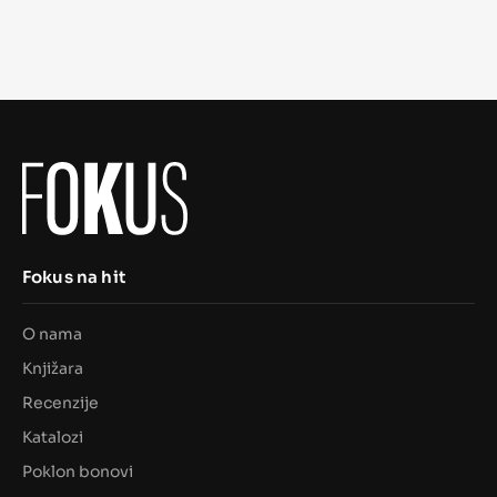
Fokus na hit
O nama
Knjižara
Recenzije
Katalozi
Poklon bonovi