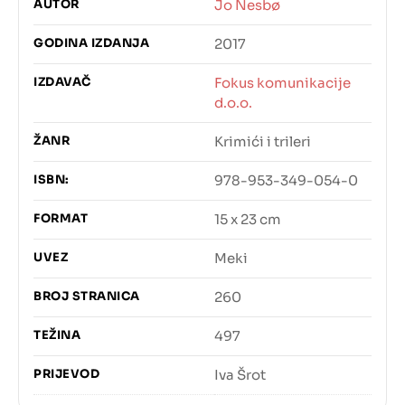
AUTOR
Jo Nesbø
GODINA IZDANJA
2017
IZDAVAČ
Fokus komunikacije
d.o.o.
ŽANR
Krimići i trileri
ISBN:
978-953-349-054-0
FORMAT
15 x 23 cm
UVEZ
Meki
BROJ STRANICA
260
TEŽINA
497
PRIJEVOD
Iva Šrot