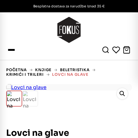
Besplatna dostava za narudžbe iznad 35 €
POČETNA
→
KNJIGE
→
BELETRISTIKA
→
KRIMIĆI I TRILERI
→
LOVCI NA GLAVE
Lovci na glave