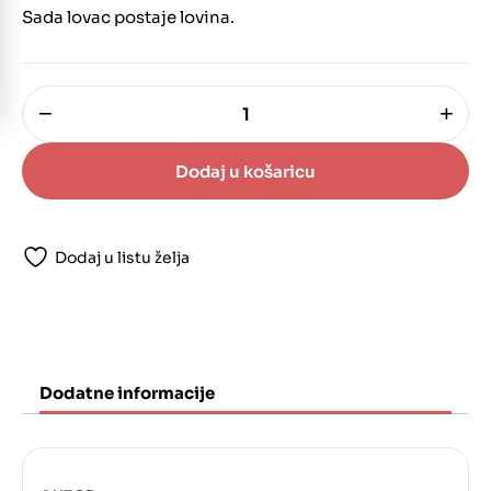
Sada lovac postaje lovina.
−
+
Lovci
na
glave
Dodaj u košaricu
količina
Dodaj u listu želja
Dodatne informacije