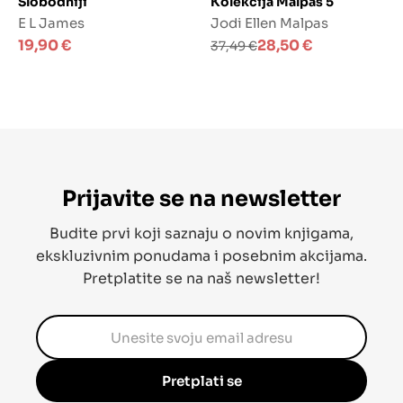
Slobodniji
Kolekcija Malpas 5
E L James
Jodi Ellen Malpas
Izvorna
Trenutna
19,90
€
28,50
€
37,49
€
cijena
cijena
bila
je:
je:
28,50 €.
37,49 €.
Prijavite se na newsletter
Budite prvi koji saznaju o novim knjigama,
ekskluzivnim ponudama i posebnim akcijama.
Pretplatite se na naš newsletter!
Pretplati se