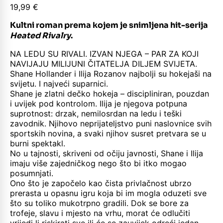
19,99
€
Kultni roman prema kojem je snimljena hit-serija
Heated Rivalry
.
NA LEDU SU RIVALI. IZVAN NJEGA – PAR ZA KOJI
NAVIJAJU MILIJUNI ČITATELJA DILJEM SVIJETA.
Shane Hollander i Ilija Rozanov najbolji su hokejaši na
svijetu. I najveći suparnici.
Shane je zlatni dečko hokeja – discipliniran, pouzdan
i uvijek pod kontrolom. Ilija je njegova potpuna
suprotnost: drzak, nemilosrdan na ledu i teški
zavodnik. Njihovo neprijateljstvo puni naslovnice svih
sportskih novina, a svaki njihov susret pretvara se u
burni spektakl.
No u tajnosti, skriveni od očiju javnosti, Shane i Ilija
imaju više zajedničkog nego što bi itko mogao
posumnjati.
Ono što je započelo kao čista privlačnost ubrzo
prerasta u opasnu igru koja bi im mogla oduzeti sve
što su toliko mukotrpno gradili. Dok se bore za
trofeje, slavu i mjesto na vrhu, morat će odlučiti
vrijedi li riskirati sve ili će se zauvijek odreći jedan