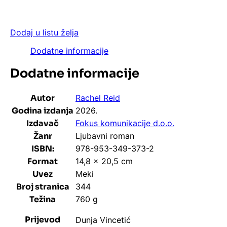
Dodaj u listu želja
Dodatne informacije
Dodatne informacije
Autor
Rachel Reid
Godina izdanja
2026.
Izdavač
Fokus komunikacije d.o.o.
Žanr
Ljubavni roman
ISBN:
978-953-349-373-2
Format
14,8 x 20,5 cm
Uvez
Meki
Broj stranica
344
Težina
760 g
Prijevod
Dunja Vincetić