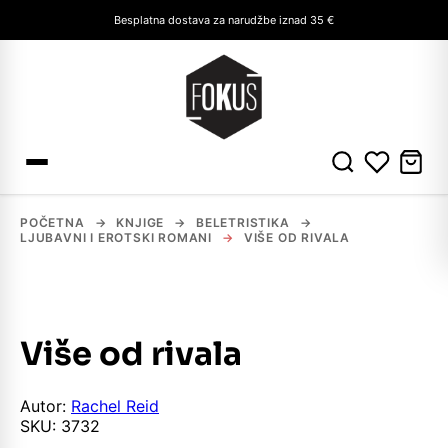
Besplatna dostava za narudžbe iznad 35 €
POČETNA
→
KNJIGE
→
BELETRISTIKA
→
LJUBAVNI I EROTSKI ROMANI
→
VIŠE OD RIVALA
Više od rivala
Autor:
Rachel Reid
SKU:
3732