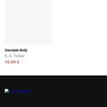
Dodaj u košaricu
Zauvijek divlji
K. A. Tucker
14,99
€