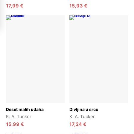
17,99
€
15,93
€
Dodaj u košaricu
Dodaj u košaricu
Deset malih udaha
Divljina u srcu
K. A. Tucker
K. A. Tucker
15,99
€
17,24
€