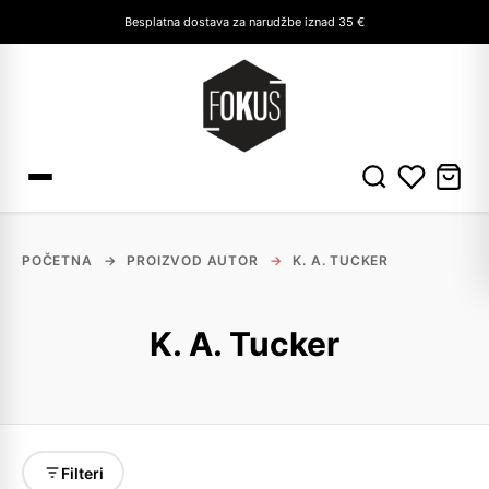
Besplatna dostava za narudžbe iznad 35 €
POČETNA
→
PROIZVOD AUTOR
→
K. A. TUCKER
K. A. Tucker
Filteri