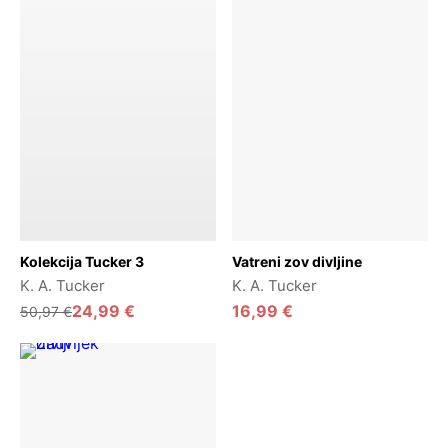
Dodaj u košaricu
Dodaj u košaricu
Kolekcija Tucker 3
Vatreni zov divljine
K. A. Tucker
K. A. Tucker
Izvorna
Trenutna
24,99
€
16,99
€
50,97
€
cijena
cijena
bila
je:
je:
24,99 €.
50,97 €.