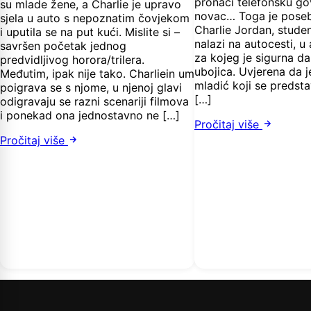
pronaći telefonsku gov
su mlade žene, a Charlie je upravo
novac… Toga je poseb
sjela u auto s nepoznatim čovjekom
Charlie Jordan, studen
i uputila se na put kući. Mislite si –
nalazi na autocesti, 
savršen početak jednog
za kojeg je sigurna da 
predvidljivog horora/trilera.
ubojica. Uvjerena da 
Međutim, ipak nije tako. Charliein um
mladić koji se predst
poigrava se s njome, u njenoj glavi
[…]
odigravaju se razni scenariji filmova
i ponekad ona jednostavno ne […]
Pročitaj više
Pročitaj više