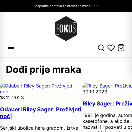
Besplatna dostava za narudžbe iznad 35 €
Dođi prije mraka
30.10.2023.
18.12.2023.
Riley Sager: Preživ
Odaberi Riley Sager: Preživjeti
1991. je godina, autom
noć|
kasetofone, a ako žel
nazvati ili pozvati u
Serijski ubojica hara gradom, žrtve