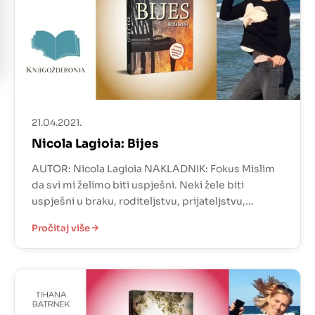
21.04.2021.
Nicola Lagioia: Bijes
AUTOR: Nicola Lagioia NAKLADNIK: Fokus Mislim
da svi mi želimo biti uspješni. Neki žele biti
uspješni u braku, roditeljstvu, prijateljstvu,
rodbinskim vezama, poznanstvima, poslu.
Pročitaj više
Nebitno na što ćemo staviti fokus, težimo biti što
bolji. Većina nas nastoji zadržati ravnotežu u
onome čime se bavimo, no neki svaku svoju
sekundu posvete nečemu i nikad ne posustaju. […]