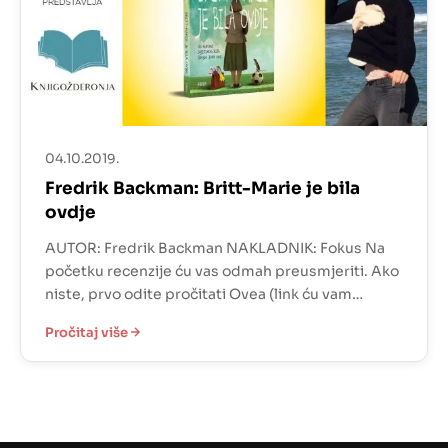
04.10.2019.
Fredrik Backman: Britt-Marie je bila
ovdje
AUTOR: Fredrik Backman NAKLADNIK: Fokus Na
početku recenzije ću vas odmah preusmjeriti. Ako
niste, prvo odite pročitati Ovea (link ću vam
ostaviti ovdje). Ako jeste, možemo nastaviti u
Pročitaj više
ovom smjeru. Da, Britt-Marie je bila na ovom
blogu. Ne doslovce, naravno. Samo na ekranu
(smiješna sam danas). Odmah ću vam reći. Britt-
Marie je moj tip osobe. […]