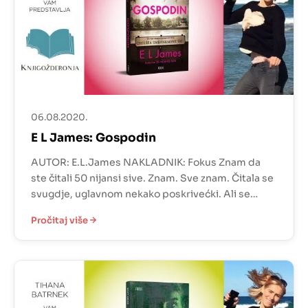
06.08.2020.
E L James: Gospodin
AUTOR: E.L.James NAKLADNIK: Fokus Znam da
ste čitali 50 nijansi sive. Znam. Sve znam. Čitala se
svugdje, uglavnom nekako poskrivećki. Ali se
čitala. I odjeknula je u nebesa. Iskakala je iz paštete
Pročitaj više
i niste ju nikako mogli zaobići. Čak i da niste čitali
knjigu, saznali ste radnju. Ja sam ih sve pročitala i
bile su […]