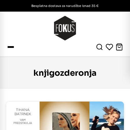
Besplatna dostava za narudžbe iznad 35 €
knjigozderonja