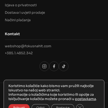
Izjava o privatnosti
Dostava i uvjeti prodaje
Načini plaćanja
Kontakt
webshop@fokusnahit.com
+385.1.4852.342
Koristimo kolačiće kako bismo vam pružili najbolje
iskustvo na našoj web stranici.
© 2026 Sva prava pridržana, FokusNaHit!
Informacije o kolačićima koje koristimo ili opcije za
isključivanje kolačića možete pronaći u
postavkama
.
Close GDPR Coo
Prihvati
Odbij
Postavke