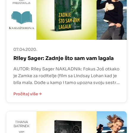
07.04.2020.
Riley Sager: Zadnje što sam vam lagala
AUTOR: Riley Sager NAKLADNIk: Fokus Još otkako
je Zamke za roditelje (film sa Lindsay Lohan kad je
bila mala. Dođe u kamp i tamo upozna svoju sestru
blizanku. Gledali ste to milijun puta.) htjela sam ići
Pročitaj više
u kamp. Slatke brvnare, hrpa djece i uživanje
tijekom ljetnih praznika. Onda sam si malo
razmislila o roditeljima. Tijekom […]