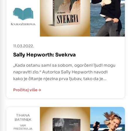
11.03.2022.
Sally Hepworth: Svekrva
„Kada ostanu sami sa sobom, ogorčeni ljudi mogu
napraviti zlo.“ Autorica Sally Hepworth navodi
kako je čitanje njezina prva ljubav, tako da je
pisanje moralo postati druga. Ukupno je napisala
Pročitaj više
sedam knjiga, a u nas je prevedena (zasad) samo
Svekrva. Iako je postigla zavidan uspjeh u Australiji
i svijetu, često ju uspoređuju s Liane Moriarty, […]