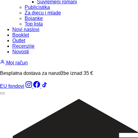
Suvremeni romani
Publicistika
Za djecu i mlade
Bojanke
Top lista
Novi naslovi
Booklet
Outlet
Recenzije
Novosti
Moj račun
Besplatna dostava za narudžbe iznad 35 €
EU fondovi