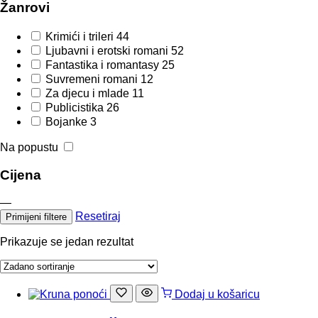
Žanrovi
Krimići i trileri
44
Ljubavni i erotski romani
52
Fantastika i romantasy
25
Suvremeni romani
12
Za djecu i mlade
11
Publicistika
26
Bojanke
3
Na popustu
Cijena
—
Resetiraj
Primijeni filtere
Prikazuje se jedan rezultat
Dodaj u košaricu