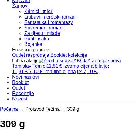
Knjižara
Žanrovi
Krimići i trileri
Ljubavni i erotski romani
Fantastika i romantasy
Suvremeni romani
Za djecu i mlade
Publicistika
Bojanke
Posebne ponude
Outlet
rasprodaja
Booklet
kolekcije
Hit na akciji
AKCIJA
Zemlja snova
Tomislav Tomić
11,81
€
Izvorna cijena bila je:
11,81 €.
7,10
€
Trenutna cijena je: 7,10 €.
Novi naslovi
Booklet
Outlet
Recenzije
Novosti
Početna
→
Proizvod Težina
→
309 g
309 g