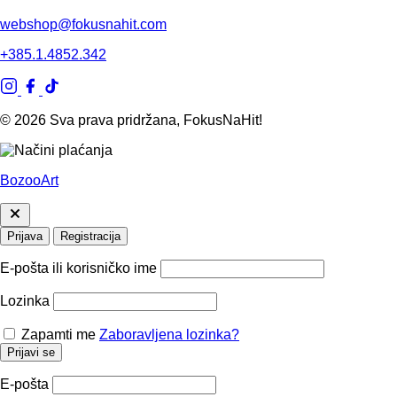
webshop@fokusnahit.com
+385.1.4852.342
© 2026 Sva prava pridržana, FokusNaHit!
BozooArt
Prijava
Registracija
E-pošta ili korisničko ime
Lozinka
Zapamti me
Zaboravljena lozinka?
Prijavi se
E-pošta