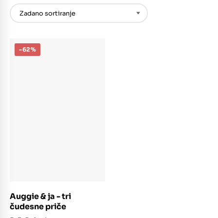
-62%
Dodaj u košaricu
Auggie & ja - tri
čudesne priče