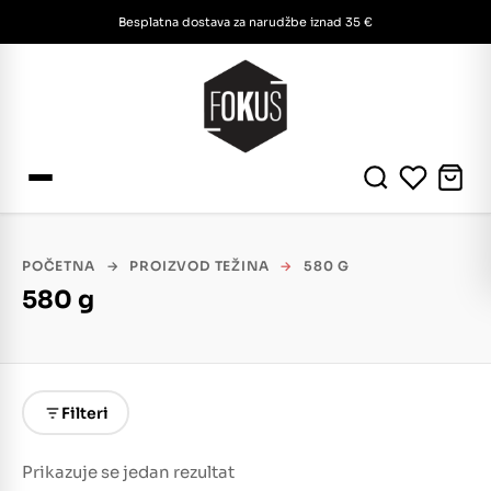
Besplatna dostava za narudžbe iznad 35 €
POČETNA
→
PROIZVOD TEŽINA
→
580 G
580 g
Filteri
Prikazuje se jedan rezultat